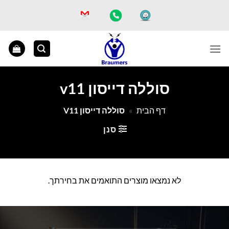
Ski
t
conten
סוללה דייסון v11
דף הבית
»
סוללה דייסון V11
סנן
לא נמצאו מוצרים התואמים את בחירתך.