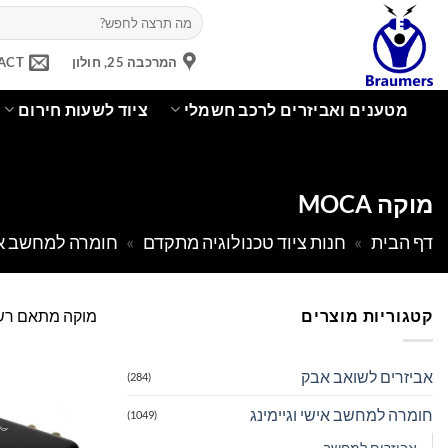
Ski
חיפוש
עבור:
t
conten
המרכבה 25, חולון
ACT
מטענים ואביזרים לרכב חשמלי
ציוד לשעות חירום
מוקה MOCA
דף הבית
»
חנות ציוד טכנולוגיה מתקדם
»
חומרה למחשב איש
קטגוריות מוצרים
מוקה מתאם רשת
אביזרים לשואב אבק
(284)
חומרה למחשב אישי וגיימינג
(1049)
אביזרים למחשב