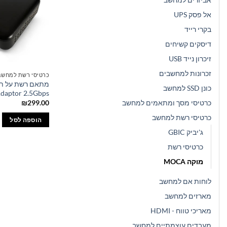
אל פסק UPS
בקרי רייד
דיסקים קשיחים
זיכרון נייד USB
זכרונות למחשבים
כרטיסי רשת למחשב
כונן SSD למחשב
Adaptor 2.5Gbps
כרטיסי מסך ומתאמים למחשב
₪
299.00
כרטיסי רשת למחשב
הוספה לסל
ג'יביק GBIC
כרטיסי רשת
מוקה MOCA
לוחות אם למחשב
מארזים למחשב
מאריכי טווח - HDMI
מעבדים עוצמתיים למחשב