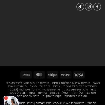
Cash
MasterCard
Stripe
PayPal
Visa
On
ראשי
הוראות שימוש בסוללות ליתיום
הוראות בטיחות מטען לרכב חשמלי
Delivery
מעבדת מחשבים דף שירות
אודות
צור קשר
הגעה
הצהרת נגישות
בלוג
תנאי השימוש באתר
מדיניות פרטיות – גרסה מעודכנת (2025)
אוטומציה של האתר
שאלות נפוצות
אחריות
החזרות וביטול עסקה
משלוחים ואספקה
לקוחות עסקיים
מידע על בראומרס
כל הזכויות שמורות 2026 ©
בראומרז ישראל
| נבנה ומנוהל על ידי