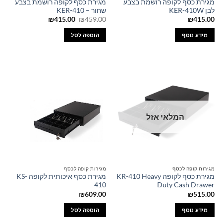
מגירת כסף לקופה רושמת בצבע
מגירת כסף לקופה רושמת בצבע
לבן KER-410W
שחור – KER-410
המחיר
המחיר
₪
415.00
₪
459.00
₪
415.00
המקורי
הנוכחי
היה:
הוא:
מידע נוסף
הוספה לסל
₪415.00.
₪459.00.
המלאי אזל
מגירות קופה לכסף
מגירות קופה לכסף
מגירת כסף לקופה KR-410 Heavy
מגירת כסף איכותית לקופה KS-
410
Duty Cash Drawer
₪
609.00
₪
515.00
מידע נוסף
הוספה לסל