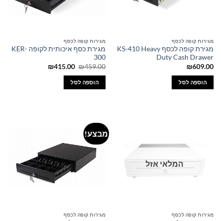
מגירות קופה לכסף
מגירות קופה לכסף
מגירת קופה לכסף KS-410 Heavy
מגירת כסף איכותית לקופה KER-
300
Duty Cash Drawer
המחיר
המחיר
₪
415.00
₪
459.00
₪
609.00
המקורי
הנוכחי
היה:
הוא:
הוספה לסל
הוספה לסל
₪415.00.
₪459.00.
מבצע!
המלאי אזל
מגירות קופה לכסף
מגירות קופה לכסף