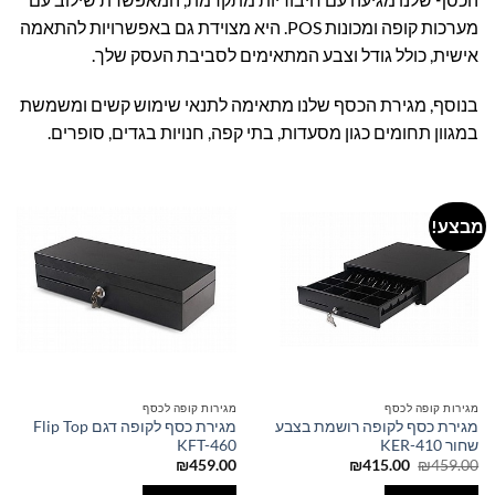
מערכות קופה ומכונות POS. היא מצוידת גם באפשרויות להתאמה
אישית, כולל גודל וצבע המתאימים לסביבת העסק שלך.
בנוסף, מגירת הכסף שלנו מתאימה לתנאי שימוש קשים ומשמשת
במגוון תחומים כגון מסעדות, בתי קפה, חנויות בגדים, סופרים.
מבצע!
מגירות קופה לכסף
מגירות קופה לכסף
מגירת כסף לקופה רושמת בצבע
מגירת כסף לקופה דגם Flip Top
שחור KER-410
KFT-460
המחיר
המחיר
₪
459.00
₪
415.00
₪
459.00
המקורי
הנוכחי
היה:
הוא: