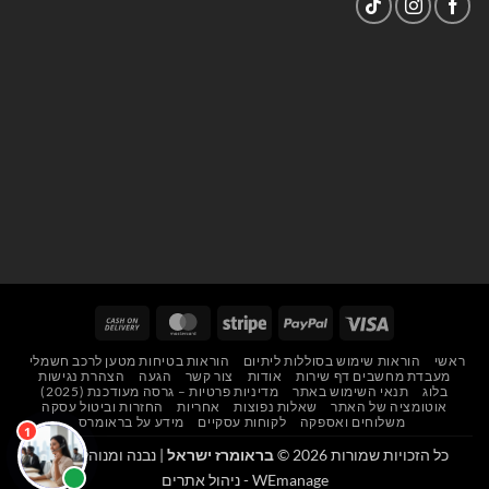
Cash
MasterCard
Stripe
PayPal
Visa
On
ראשי
הוראות שימוש בסוללות ליתיום
הוראות בטיחות מטען לרכב חשמלי
Delivery
מעבדת מחשבים דף שירות
אודות
צור קשר
הגעה
הצהרת נגישות
בלוג
תנאי השימוש באתר
מדיניות פרטיות – גרסה מעודכנת (2025)
אוטומציה של האתר
שאלות נפוצות
אחריות
החזרות וביטול עסקה
משלוחים ואספקה
לקוחות עסקיים
מידע על בראומרס
כל הזכויות שמורות 2026 ©
בראומרז ישראל
| נבנה ומנוהל על ידי
WEmanage - ניהול אתרים