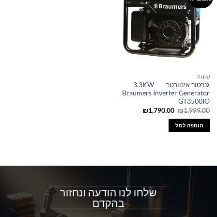
שונות
גנרטור אינוורטר – 3.3KW –
Braumers Inverter Generator
GT3500IO
המחיר
המחיר
₪
1,790.00
₪
1,999.00
המקורי
הנוכחי
היה:
הוא:
הוספה לסל
₪1,790.00.
₪1,999.00.
שלחו לנו הודעה ונחזור
בהקדם