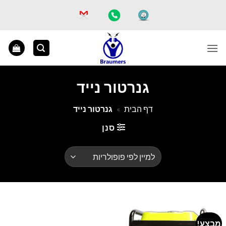
Ski
t
conten
גנרטור נייד
דף הבית
»
גנרטור נייד
סנן
מבצע!