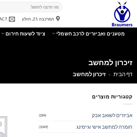
Ski
חיפוש
עבור:
t
conten
המרכבה 25, חולון
ACT
מטענים ואביזרים לרכב חשמלי
ציוד לשעות חירום
זיכרון למחשב
דף הבית
»
זיכרון למחשב
קטגוריות מוצרים
אביזרים לשואב אבק
(284)
חומרה למחשב אישי וגיימינג
(1049)