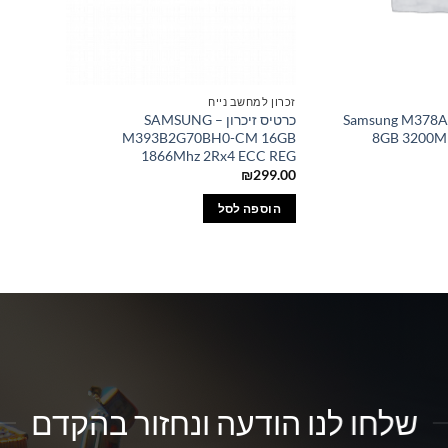
זכרון למחשב נייח
Samsung M378
כרטיס זיכרון – SAMSUNG
M393B2G70BH0-CM 16GB
8GB 3200Mh
1866Mhz 2Rx4 ECC REG
₪
299.00
הוספה לסל
שלחו לנו הודעה ונחזור בהקדם