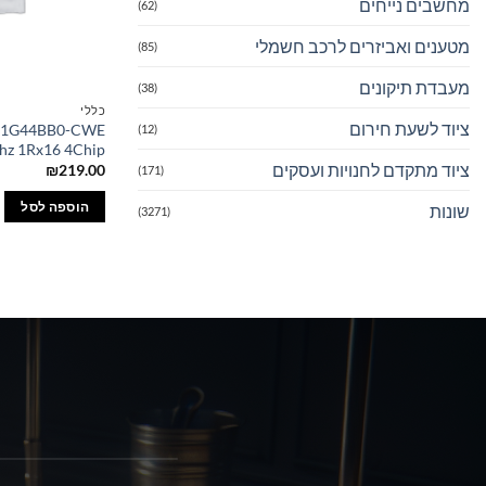
מחשבים נייחים
(62)
מטענים ואביזרים לרכב חשמלי
(85)
מעבדת תיקונים
(38)
כללי
ציוד לשעת חירום
A1G44BB0-CWE
(12)
z 1Rx16 4Chip
ציוד מתקדם לחנויות ועסקים
₪
219.00
(171)
הוספה לסל
שונות
(3271)