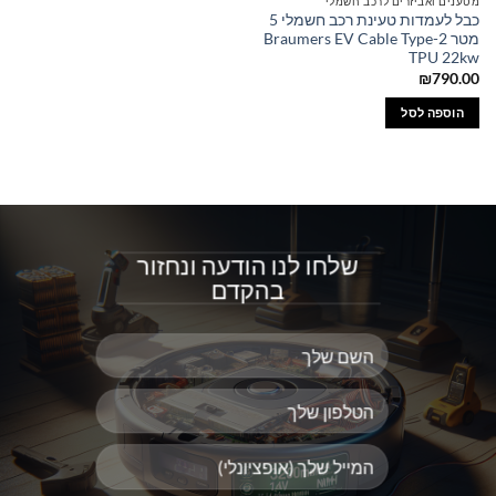
מטענים ואביזרים לרכב חשמלי
כבל לעמדות טעינת רכב חשמלי 5
מטר Braumers EV Cable Type-2
TPU 22kw
₪
790.00
הוספה לסל
שלחו לנו הודעה ונחזור
בהקדם