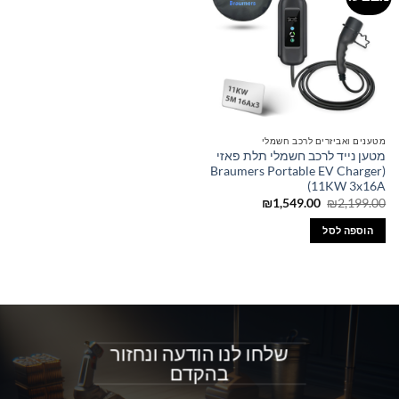
מטענים ואביזרים לרכב חשמלי
מטען נייד לרכב חשמלי תלת פאזי
(Braumers Portable EV Charger
(11KW 3x16A
המחיר
המחיר
₪
1,549.00
₪
2,199.00
המקורי
הנוכחי
היה:
הוא:
הוספה לסל
₪1,549.00.
₪2,199.00.
שלחו לנו הודעה ונחזור
בהקדם