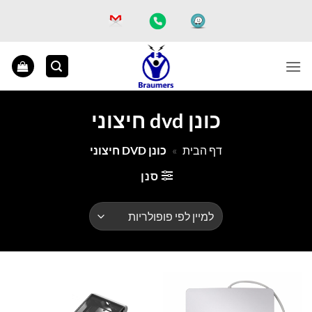
Ski
t
conten
כונן dvd חיצוני
דף הבית
»
כונן DVD חיצוני
סנן