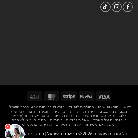
Cash
MasterCard
Stripe
PayPal
Visa
On
ראשי
הוראות שימוש בסוללות ליתיום
הוראות בטיחות מטען לרכב חשמלי
Delivery
מעבדת מחשבים דף שירות
אודות
צור קשר
הגעה
הצהרת נגישות
בלוג
תנאי השימוש באתר
מדיניות פרטיות – גרסה מעודכנת (2025)
אוטומציה של האתר
שאלות נפוצות
אחריות
החזרות וביטול עסקה
משלוחים ואספקה
לקוחות עסקיים
מידע על בראומרס
כל הזכויות שמורות 2026 ©
בראומרז ישראל
| נבנה ומנוהל על ידי