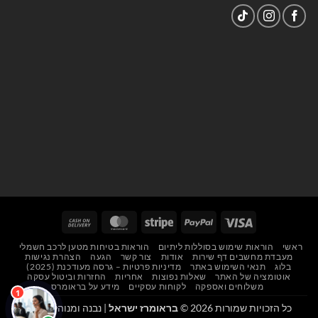
Cash
MasterCard
Stripe
PayPal
Visa
On
ראשי
הוראות שימוש בסוללות ליתיום
הוראות בטיחות מטען לרכב חשמלי
Delivery
מעבדת מחשבים דף שירות
אודות
צור קשר
הגעה
הצהרת נגישות
בלוג
תנאי השימוש באתר
מדיניות פרטיות – גרסה מעודכנת (2025)
אוטומציה של האתר
שאלות נפוצות
אחריות
החזרות וביטול עסקה
משלוחים ואספקה
לקוחות עסקיים
מידע על בראומרס
כל הזכויות שמורות 2026 ©
בראומרז ישראל
| נבנה ומנוהל על ידי