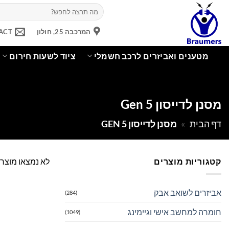
Ski
חיפוש
עבור:
t
conten
המרכבה 25, חולון
ACT
מטענים ואביזרים לרכב חשמלי
ציוד לשעות חירום
מסנן לדייסון Gen 5
דף הבית
»
מסנן לדייסון GEN 5
קטגוריות מוצרים
לא נמצאו מוצר
אביזרים לשואב אבק
(284)
חומרה למחשב אישי וגיימינג
(1049)