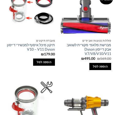
סוללות נטענות ואביזרים
מעבדת תיקונים
מברשת פלאפי מקורית לשואב
תיקון מיכל איסוף למכשירי דייסון
אבק דייסון Dyson
V10 – V11 Dyson
V7/V8/V10/V11
₪
179.00
המחיר
המחיר
₪
495.00
₪
569.00
המקורי
הנוכחי
הוספה לסל
היה:
הוא:
הוספה לסל
₪495.00.
₪569.00.