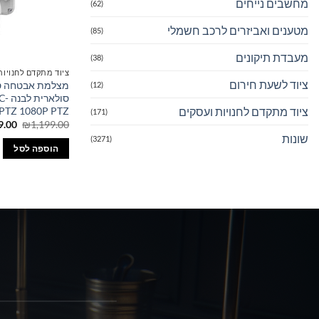
מחשבים נייחים
(62)
מטענים ואביזרים לרכב חשמלי
(85)
מעבדת תיקונים
(38)
ציוד מתקדם לחנויות
ציוד לשעת חירום
(12)
סולא
ציוד מתקדם לחנויות ועסקים
PTZ 1080P PTZ
(171)
המחי
9.00
₪
1,199.00
המקו
שונות
(3271)
היה:
הוספה לסל
.00.