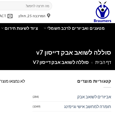
Ski
חיפוש
עבור:
t
conten
המרכבה 25, חולון
ACT
מטענים ואביזרים לרכב חשמלי
ציוד לשעות חירום
סוללה לשואב אבק דייסון v7
דף הבית
»
סוללה לשואב אבק דייסון V7
קטגוריות מוצרים
לא נמצאו מוצר
אביזרים לשואב אבק
(284)
חומרה למחשב אישי וגיימינג
(1049)