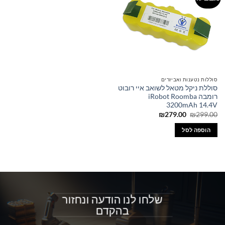
סוללות נטענות ואביזרים
סוללת ניקל מטאל לשואב איי רובוט
רומבה iRobot Roomba
3200mAh 14.4V
המחיר
המחיר
₪
279.00
₪
299.00
המקורי
הנוכחי
היה:
הוא:
הוספה לסל
₪279.00.
₪299.00.
שלחו לנו הודעה ונחזור
בהקדם