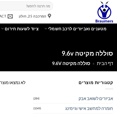
Ski
חיפוש
עבור:
t
conten
המרכבה 25, חולון
ACT
מטענים ואביזרים לרכב חשמלי
ציוד לשעות חירום
סוללה מקיטה 9.6v
דף הבית
»
סוללה מקיטה 9.6V
קטגוריות מוצרים
לא נמצאו מוצר
אביזרים לשואב אבק
(284)
חומרה למחשב אישי וגיימינג
(1049)