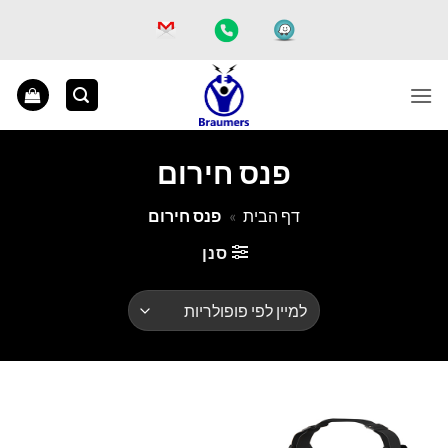
Ski
t
conten
פנס חירום
דף הבית
»
פנס חירום
סנן