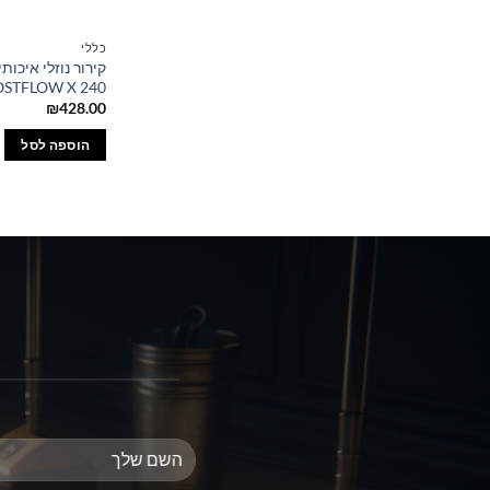
כללי
STFLOW X 240
₪
428.00
הוספה לסל