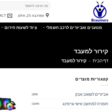
Ski
חיפוש
עבור:
t
conten
המרכבה 25, חולון
ACT
מטענים ואביזרים לרכב חשמלי
ציוד לשעות חירום
קירור למעבד
דף הבית
»
קירור למעבד
קטגוריות מוצרים
אביזרים לשואב אבק
(284)
חומרה למחשב אישי וגיימינג
(1049)