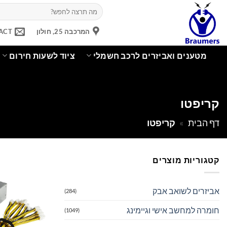
Ski
חיפוש
עבור:
t
conten
המרכבה 25, חולון
ACT
מטענים ואביזרים לרכב חשמלי
ציוד לשעות חירום
קריפטו
דף הבית
»
קריפטו
קטגוריות מוצרים
אביזרים לשואב אבק
(284)
חומרה למחשב אישי וגיימינג
(1049)