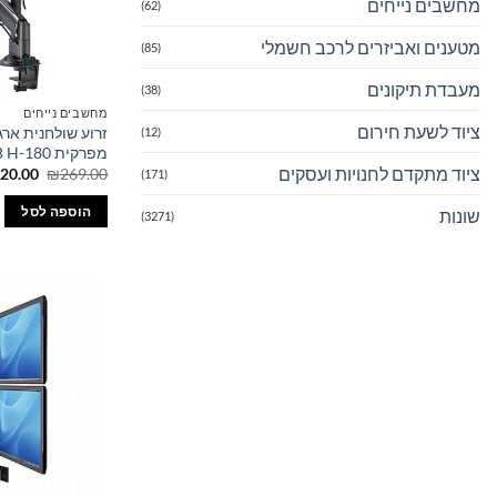
מחשבים נייחים
(62)
מטענים ואביזרים לרכב חשמלי
(85)
מעבדת תיקונים
(38)
מחשבים נייחים
ציוד לשעת חירום
(12)
מפרקית NB H-180
ציוד מתקדם לחנויות ועסקים
המחיר
20.00
₪
269.00
(171)
המקורי
היה:
הוספה לסל
שונות
(3271)
69.00.