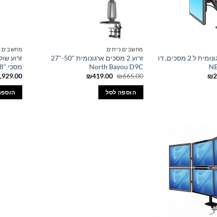
מחשבים נייחים
מחשבים ל
זרוע שולחנית ארגונומית ל 2 מסכים, דו
זרוע 2 מסכים ארגונומית "50-"27
North Bayou D9C
מסכי "Braumers 23.8
המחיר
המחיר
המחיר
,929.00
₪
419.00
₪
665.00
₪
2
הנוכחי
המקורי
הנוכחי
הוא:
היה:
הוא:
הוספה לסל
הוספה
₪419.00.
₪665.00.
₪220.00.
₪2