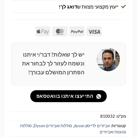
ייעוץ מקצועי מצוות ש
דואג לך!
Apple
MasterCard
PayPal
Visa
Pay
יש לך שאלות? דבר/י איתנו
ונשמח לעזור לך לבחור את
הפתרון המושלם עבורך!
התייעצו איתנו בוואטסאפ
מק"ט:
810032
קטגוריות:
אביזרים לדייסון dyson
,
סוללות ואביזרים Dyson
,
סוללות
נטענות ואביזרים