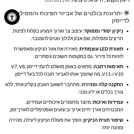
🌟 יתרונות בולטים של אביזר הפינות והמסילות
לדייסון
ניקיון יסודי וממוקד:
עיצוב צר וארוך המגיע בקלות לפינות,
חריצים ומסילות, שם אבק ולכלוך נוטים להצטבר.
תאורת LED עוצמתית:
מאירה את אזור הניקיון ומאפשרת
לזהות כל פירור, גם במקומות חשוכים ונסתרים.
תאימות רחבה:
מתאים באופן מושלם לדגמי דייסון V7, V8,
V10 ו-V11, מה שהופך אותו לאביזר חובה לכל בעל דייסון.
התקנה קלה ומהירה:
מתחבר לשואב האבק בקליק אחד, ללא
צורך בכלים או ידע טכני.
עמידות ואיכות:
מיוצר מחומרים איכותיים ועמידים,
המבטיחים אורך חיים ארוך וביצועים אופטימליים לאורך זמן.
שיפור חווית הניקיון:
הופך את פעולת הניקיון ליעילה, מהירה
ומהנה יותר.