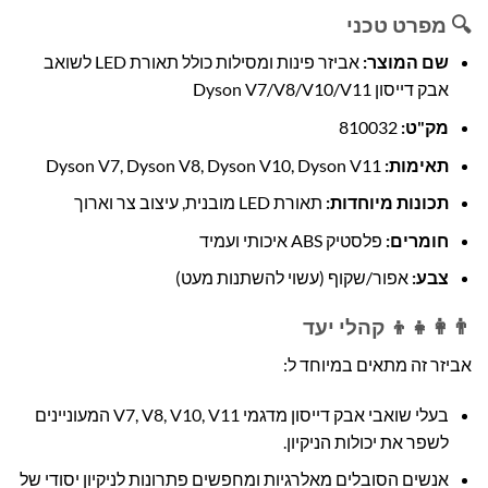
🔍 מפרט טכני
שם המוצר:
אביזר פינות ומסילות כולל תאורת LED לשואב
אבק דייסון Dyson V7/V8/V10/V11
מק"ט:
810032
תאימות:
Dyson V7, Dyson V8, Dyson V10, Dyson V11
תכונות מיוחדות:
תאורת LED מובנית, עיצוב צר וארוך
חומרים:
פלסטיק ABS איכותי ועמיד
צבע:
אפור/שקוף (עשוי להשתנות מעט)
👨‍👩‍👧‍👦 קהלי יעד
אביזר זה מתאים במיוחד ל:
בעלי שואבי אבק דייסון מדגמי V7, V8, V10, V11 המעוניינים
לשפר את יכולות הניקיון.
אנשים הסובלים מאלרגיות ומחפשים פתרונות לניקיון יסודי של