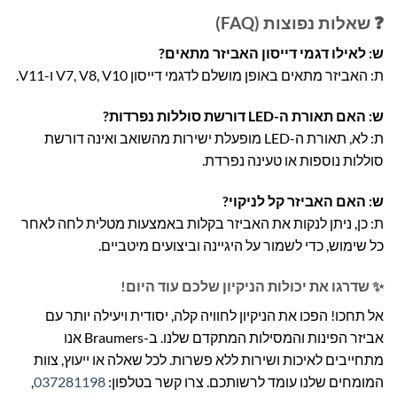
❓ שאלות נפוצות (FAQ)
ש: לאילו דגמי דייסון האביזר מתאים?
ת: האביזר מתאים באופן מושלם לדגמי דייסון V7, V8, V10 ו-V11.
ש: האם תאורת ה-LED דורשת סוללות נפרדות?
ת: לא, תאורת ה-LED מופעלת ישירות מהשואב ואינה דורשת
סוללות נוספות או טעינה נפרדת.
ש: האם האביזר קל לניקוי?
ת: כן, ניתן לנקות את האביזר בקלות באמצעות מטלית לחה לאחר
כל שימוש, כדי לשמור על היגיינה וביצועים מיטביים.
✨ שדרגו את יכולות הניקיון שלכם עוד היום!
אל תחכו! הפכו את הניקיון לחוויה קלה, יסודית ויעילה יותר עם
אביזר הפינות והמסילות המתקדם שלנו. ב-Braumers אנו
מתחייבים לאיכות ושירות ללא פשרות. לכל שאלה או ייעוץ, צוות
המומחים שלנו עומד לרשותכם. צרו קשר בטלפון:
037281198
,