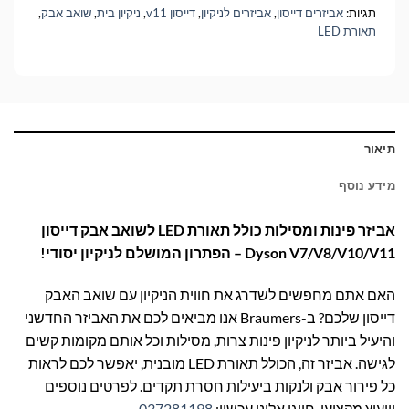
תגיות:
אביזרים דייסון
,
אביזרים לניקיון
,
דייסון v11
,
ניקיון בית
,
שואב אבק
,
תאורת LED
תיאור
מידע נוסף
אביזר פינות ומסילות כולל תאורת LED לשואב אבק דייסון
Dyson V7/V8/V10/V11 – הפתרון המושלם לניקיון יסודי!
האם אתם מחפשים לשדרג את חווית הניקיון עם שואב האבק
דייסון שלכם? ב-Braumers אנו מביאים לכם את האביזר החדשני
והיעיל ביותר לניקיון פינות צרות, מסילות וכל אותם מקומות קשים
לגישה. אביזר זה, הכולל תאורת LED מובנית, יאפשר לכם לראות
כל פירור אבק ולנקות ביעילות חסרת תקדים. לפרטים נוספים
וייעוץ מקצועי, חייגו אלינו עכשיו:
037281198
.