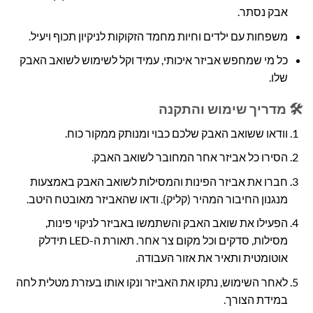
אבק נסתר.
משפחות עם ילדים וחיות מחמד הזקוקות לניקיון תכוף ויעיל.
כל מי שמחפש אביזר איכותי, עמיד וקל לשימוש לשואב האבק
שלו.
🛠️ מדריך שימוש והתקנה
וודאו ששואב האבק שלכם כבוי ומנותק ממקור כוח.
הסירו כל אביזר אחר המחובר לשואב האבק.
חברו את אביזר הפינות והמסילות לשואב האבק באמצעות
מנגנון החיבור המהיר (קליק). ודאו שהאביזר מאובטח היטב.
הפעילו את שואב האבק והשתמשו באביזר לניקוי פינות,
מסילות, סדקים וכל מקום צר אחר. תאורת ה-LED תידלק
אוטומטית ותאיר את אזור העבודה.
לאחר השימוש, נתקו את האביזר ונקו אותו בעזרת מטלית לחה
במידת הצורך.