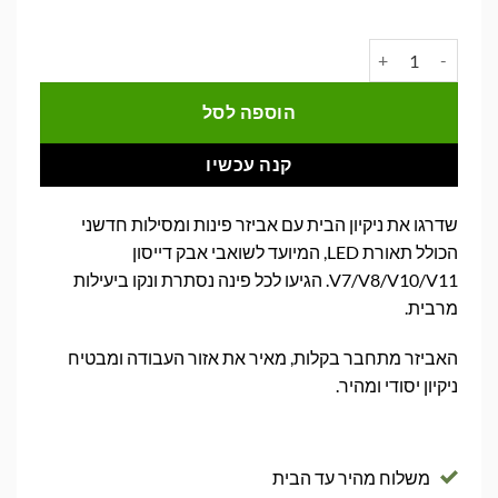
המקורי
הנוכחי
היה:
הוא:
כמות של אביזר פינות ומסילות כולל תאורת LED לשואב אבק דייסון Dyson V7/V8/V10/V11
₪99.00.
₪249.00.
הוספה לסל
קנה עכשיו
שדרגו את ניקיון הבית עם אביזר פינות ומסילות חדשני
הכולל תאורת LED, המיועד לשואבי אבק דייסון
V7/V8/V10/V11. הגיעו לכל פינה נסתרת ונקו ביעילות
מרבית.
האביזר מתחבר בקלות, מאיר את אזור העבודה ומבטיח
ניקיון יסודי ומהיר.
משלוח מהיר עד הבית