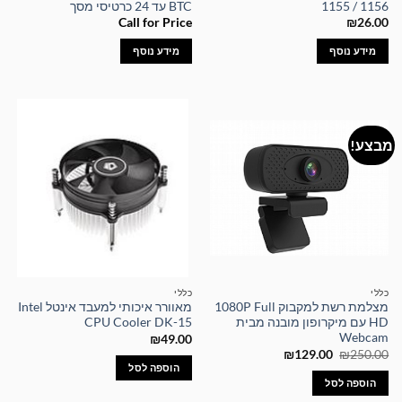
1155 / 1156
BTC עד 24 כרטיסי מסך
Call for Price
₪
26.00
מידע נוסף
מידע נוסף
מבצע!
כללי
כללי
מצלמת רשת למקבוק 1080P Full
מאוורר איכותי למעבד אינטל Intel
HD עם מיקרופון מובנה מבית
CPU Cooler DK-15
Webcam
₪
49.00
המחיר
המחיר
₪
129.00
₪
250.00
המקורי
הנוכחי
הוספה לסל
היה:
הוא:
הוספה לסל
₪129.00.
₪250.00.