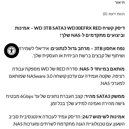
תיאור
חוות דעת (0)
דיסק קשיח WD 3TB SATA3 WD30EFRX RED – אמינות
וביצועים מתקדמים ל-NAS שלך!
נפח אחסון 3TB – מרחב גדול לנתונים:
אידיאלי לשמירה, גיבוי
ושיתוף של קבצים ברשת הביתית או העסקית שלך.
מותאם במיוחד ל-NAS:
סדרת RED של WD מספקת עבודה
רציפה, שקטה ועמידה עם עדכון קושחה NASware 3.0 שמותאם
למערכי NAS.
ממשק SATA3 מהיר:
קצב העברת נתונים של עד 6Gbps מבטיח
גישה מהירה ואמינה למידע שלך בכל זמן.
אמינות לשימוש 24/7:
הדיסק עמיד לעבודה אינטנסיבית סביב
השעון, עם טכנולוגיית הגנה מתקדמת לשרתים ומערכות NAS.