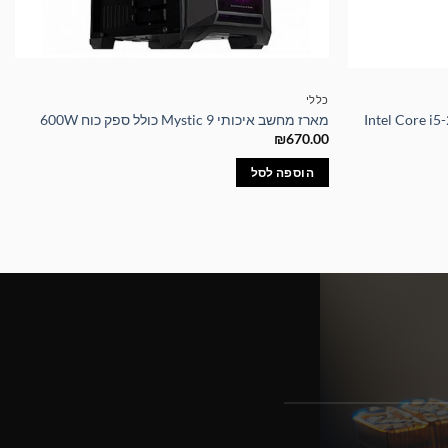
כללי
מארז מחשב איכותי Mystic 9 כולל ספק כוח 600W
₪
670.00
הוספה לסל