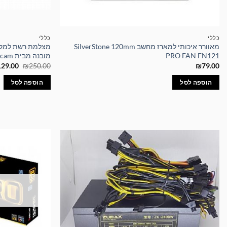
כללי
כללי
מאוורר איכותי למארז מחשב SilverStone 120mm
PRO FAN FN121
מובנה מבית Webcam
המחיר
129.00
₪
250.00
₪
79.00
המקורי
היה:
הוספה לסל
הוספה לסל
50.00.