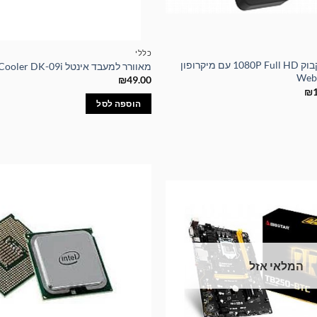
כללי
מצלמת רשת למקבוק 1080P Full HD עם מיקרופון
מאוורר למעבד אינטל Intel CPU Cooler DK-09i
₪
49.00
המחיר
₪
הנוכחי
הוספה לסל
הוא:
₪129.00.
₪2
המלאי אזל