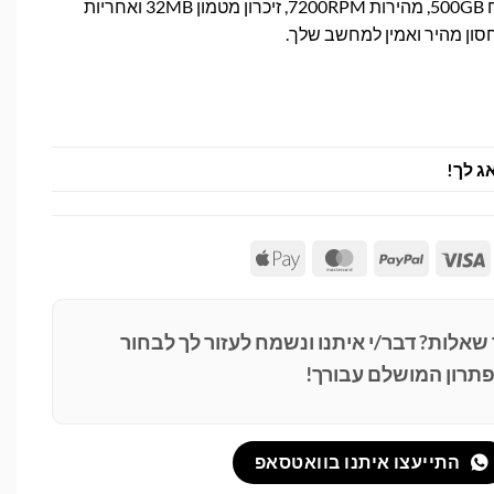
דיסק קשיח WD SATA בנפח 500GB, מהירות 7200RPM, זיכרון מטמון 32MB ואחריות
חסון מהיר ואמין למחשב שלך.
ג לך!
Apple
MasterCard
PayPal
Visa
Pay
 שאלות? דבר/י איתנו ונשמח לעזור לך לבחור
תרון המושלם עבורך!
התייעצו איתנו בוואטסאפ