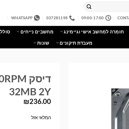
WHATSAPP
037281198
09:00-17:00
CONT
חומרה למחשב אישי וגיימינג
מחשבים נייחים
סוללו
מעבדת תיקונים
שונות
דיסק M
32MB 2Y
₪
236.00
המלאי אזל