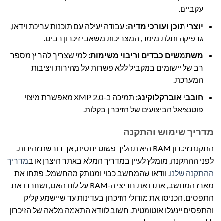
עקביים.
יוצרי תוכן ועורכי מדיה:
עבודה יעילה עם תוכנות עריכת וידאו,
גרפיקה ותלת מימד, המצריכות משאבי זיכרון רבים.
משתמשים כבדים וריבוי משימות:
למי שצריך להריץ מספר
רב של יישומים במקביל ללא פשרות על מהירות ויציבות
המערכת.
חובבי אוברקלוקינג:
תמיכה ב-XMP 2.0 מאפשרת מיצוי
פוטנציאל הביצועים של הזיכרון בקלות.
מדריך שימוש והתקנה
התקנת זיכרון RAM היא תהליך פשוט יחסית, אך דורשת זהירות.
לפני ההתקנה, מומלץ לעיין במדריך המלא באתר היצרן או ב
מדריך
ההתקנה שלנו
. וודאו שהמחשב כבוי ומנותק מהחשמל. פתחו את
מארז המחשב, אתרו את חריצי ה-RAM על לוח האם, ושחררו את
התפסים. הכניסו את מודולי הזיכרון בעדינות עד שיישמע קליק
והתפסים יינעלו אוטומטית. חשוב לוודא התאמה מלאה של הזיכרון