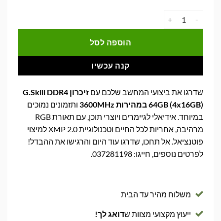
היה:
הוא:
כמות של זיכרון למחשב נייח G.Skill DDR4 F4-3600C16Q-64GTZR 4x16GB 3600MHz
2,377.00.
₪2,999.00.
הוספה לסל
קנה עכשיו
שדרגו את ביצועי המחשב שלכם עם
זיכרון G.Skill DDR4
64GB (4x16GB) במהירות 3600MHz
ותזמונים נמוכים
במיוחד. אידיאלי לגיימרים ויוצרי תוכן, עם תאורת RGB
מרהיבה, אחריות לכל החיים וטכנולוגיית XMP 2.0 למיצוי
פוטנציאל. אל תחכו, שדרגו עוד היום והרגישו את ההבדל!
לפרטים נוספים, חייגו: 037281198.
משלוח מהיר עד הבית
ייעוץ מקצועי מצוות ש
דואג לך!