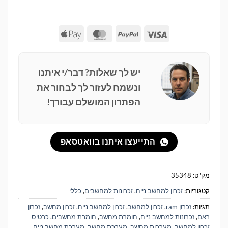
Apple
MasterCard
PayPal
Visa
Pay
יש לך שאלות? דבר/י איתנו
ונשמח לעזור לך לבחור את
הפתרון המושלם עבורך!
התייעצו איתנו בוואטסאפ
מק"ט:
35348
קטגוריות:
זכרון למחשב נייח
,
זכרונות למחשבים
,
כללי
תגיות:
זכרון ram
,
זכרון למחשב
,
זכרון למחשב נייח
,
זכרון מחשב
,
זכרון
ראם
,
זכרונות למחשב נייח
,
חומרת מחשב
,
חומרת מחשבים
,
כרטיס
זכרון למחשב
,
מערכות מחשב
,
מערכת מחשב
,
מערכת מחשב נייח