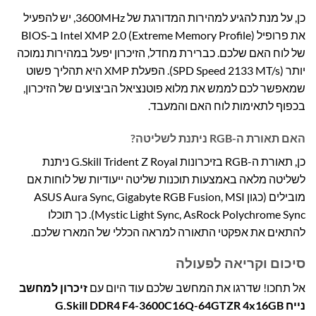
כן, על מנת להגיע למהירות המדורגת של 3600MHz, יש להפעיל
את פרופיל Intel XMP 2.0 (Extreme Memory Profile) ב-BIOS
של לוח האם שלכם. כברירת מחדל, הזיכרון יפעל במהירות נמוכה
יותר (SPD Speed 2133 MT/s). הפעלת XMP היא תהליך פשוט
שמאפשר לכם לממש את מלוא פוטנציאל הביצועים של הזיכרון,
בכפוף לתאימות לוח האם והמעבד.
האם תאורת ה-RGB ניתנת לשליטה?
כן, תאורת ה-RGB בזיכרונות G.Skill Trident Z Royal ניתנת
לשליטה מלאה באמצעות תוכנות שליטה ייעודיות של לוחות אם
מובילים (כגון ASUS Aura Sync, Gigabyte RGB Fusion, MSI
Mystic Light Sync, AsRock Polychrome Sync). כך תוכלו
להתאים את אפקטי התאורה למראה הכללי של המארז שלכם.
סיכום וקריאה לפעולה
אל תחכו! שדרגו את המחשב שלכם עוד היום עם
זיכרון למחשב
נייח G.Skill DDR4 F4-3600C16Q-64GTZR 4x16GB