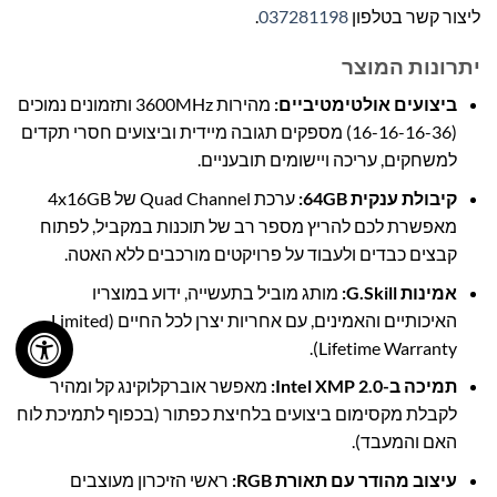
ליצור קשר בטלפון
037281198
.
יתרונות המוצר
ביצועים אולטימטיביים:
מהירות 3600MHz ותזמונים נמוכים
(16-16-16-36) מספקים תגובה מיידית וביצועים חסרי תקדים
למשחקים, עריכה ויישומים תובעניים.
קיבולת ענקית 64GB:
ערכת Quad Channel של 4x16GB
מאפשרת לכם להריץ מספר רב של תוכנות במקביל, לפתוח
קבצים כבדים ולעבוד על פרויקטים מורכבים ללא האטה.
אמינות G.Skill:
מותג מוביל בתעשייה, ידוע במוצריו
האיכותיים והאמינים, עם אחריות יצרן לכל החיים (Limited
Lifetime Warranty).
תמיכה ב-Intel XMP 2.0:
מאפשר אוברקלוקינג קל ומהיר
לקבלת מקסימום ביצועים בלחיצת כפתור (בכפוף לתמיכת לוח
האם והמעבד).
עיצוב מהודר עם תאורת RGB:
ראשי הזיכרון מעוצבים