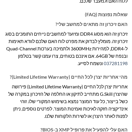
ללוח האם ולמעבד שלכם.
שאלות נפוצות (FAQ)
האם זיכרון זה מתאים למחשב שלי?
זיכרון זה הוא מסוג DDR4 ומיועד למחשבים נייחים התומכים בסוג
זיכרון זה. מומלץ לבדוק את מפרט לוח האם שלכם לוודא תאימות
ל-DDR4, למהירות 3600MHz ולתמיכה בערכות Quad-Channel
ובנפח של 64GB. אם אינכם בטוחים, צרו עמנו קשר בטלפון
037281198
ונשמח לסייע.
מהי אחריות יצרן לכל החיים (Limited Lifetime Warranty)?
אחריות יצרן לכל החיים (Limited Lifetime Warranty) פירושה
שהיצרן G.Skill מתחייב לתיקון או החלפה של הזיכרון במקרה של
כשל בייצור, כל עוד המוצר נמצא בשימוש המקורי שלו. זוהי
אינדיקציה חזקה לאיכות ואמינות המוצר. לפרטים נוספים, ניתן
לפנות לאתר היצרן או לשירות הלקוחות שלנו.
האם עלי להפעיל את פרופיל XMP ב-BIOS?