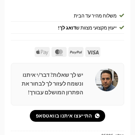
משלוח מהיר עד הבית
ייעוץ מקצועי מצוות ש
דואג לך!
Apple
MasterCard
PayPal
Visa
Pay
יש לך שאלות? דבר/י איתנו
ונשמח לעזור לך לבחור את
הפתרון המושלם עבורך!
התייעצו איתנו בוואטסאפ