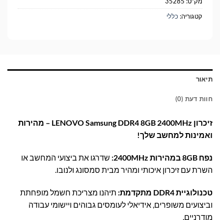
מק"ט:
35285
קטגוריה:
כללי
תיאור
חוות דעת (0)
זיכרון LENOVO Samsung DDR4 8GB 2400MHz – מהירות
ואמינות למחשב שלך!
נפח 8GB במהירות 2400MHz:
שדרגו את ביצועי המחשב או
השרת עם זיכרון איכותי ומהיר מבית סמסונג ולנובו.
טכנולוגיית DDR4 מתקדמת:
תיהנו מצריכת חשמל מופחתת
וביצועים משופרים, אידיאלי לעומסים גבוהים ויישומי עבודה
מודרניים.