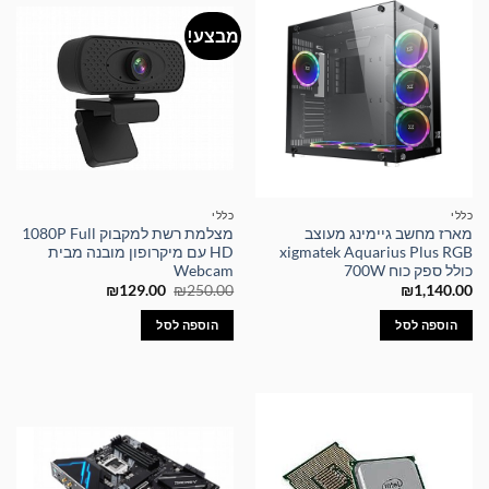
מבצע!
כללי
כללי
מארז מחשב גיימינג מעוצב
מצלמת רשת למקבוק 1080P Full
xigmatek Aquarius Plus RGB
HD עם מיקרופון מובנה מבית
כולל ספק כוח 700W
Webcam
המחיר
המחיר
₪
129.00
₪
250.00
₪
1,140.00
המקורי
הנוכחי
היה:
הוא:
הוספה לסל
הוספה לסל
₪129.00.
₪250.00.