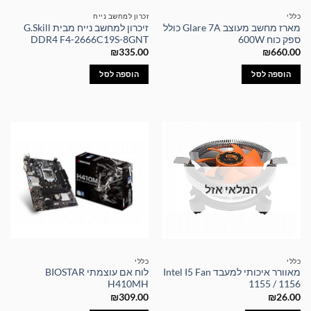
כללי
זכרון למחשב נייח
מארז מחשב מעוצב Glare 7A כולל
זיכרון למחשב נייח מבית G.Skill
ספק כוח 600W
DDR4 F4-2666C19S-8GNT
₪
335.00
₪
660.00
הוספה לסל
הוספה לסל
המלאי אזל
כללי
כללי
מאוורר איכותי למעבד Intel I5 Fan
לוח אם עוצמתי BIOSTAR
H410MH
1155 / 1156
₪
309.00
₪
26.00