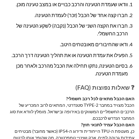
וודאו שעמדת הטעינה והרכב כבויים או במצב טעינה מוכן.
חברו קצה אחד של הכבל (זכר) לעמדת הטעינה.
חברו את הקצה השני של הכבל (נקבה) לשקע הטעינה של
הרכב החשמלי.
ודאו שהחיבורים מאובטחים היטב.
הפעילו את עמדת הטעינה או את תהליך הטעינה דרך הרכב.
בסיום הטעינה, נתקו תחילה את הכבל מהרכב ולאחר מכן
מעמדת הטעינה.
❓ שאלות נפוצות (FAQ)
האם הכבל מתאים לכל רכב חשמלי?
הכבל מצויד במחבר TYPE-2 סטנדרטי, המתאים לרוב המכריע של
הרכבים החשמליים המשווקים באירופה ובישראל. מומלץ לוודא את סוג
המחבר הנדרש לרכבכם.
האם הכבל עמיד לתנאי חוץ?
כן, מעטפת ה-TPU הייחודית ודירוג ה-IP54 (כאשר מחובר) מבטיחים
עמידות גבוהה למים, אבק ושינויי טמפרטורה, מה שהופך אותו לבטוח