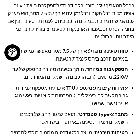
הכבל המאריך שלנו תוכנן בקפידה כדי לספק לכם חווית טעינה
אופטימלית בכל מקום ובכל זמן. עם אורך של 7.5 מטר, הוא מעניק
לכם גמישות מרבית במיקום הרכב ביחס לעמדת הטעינה, בין אם
בחניה הפרטית, בעבודה או בנקודות טעינה ציבוריות. הנה כמה
מיתרונותיו הבולטים:
טווח טעינה מוגדל:
אורך של 7.5 מטר מאפשר גמישות רבה
במיקום הרכב ביחס לעמדת הטעינה.
הספק גבוה במיוחד:
תומך בטעינה מהירה בהספק של עד
22KW, מתאים לרוב הרכבים החשמליים המודרניים.
עמידות קיצונית:
מעטפת TPU איכותית מספקת עמידות
גבוהה לשחיקה, כימיקלים, טמפרטורות קיצוניות ופגעי מזג
אוויר (גשם, שמש).
מחבר Type-2 סטנדרטי:
תואם למגוון רחב של רכבים
חשמליים ועמדות טעינה באירופה ובישראל.
בטיחות מירבית:
מיוצר בסטנדרטים מחמירים כדי להבטיח