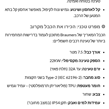
טעינה בטוחה ואמינה.
קל לאחסון ושינוע:
גמיש ונוח לקיפול, מאפשר אחסון קל בתא
המטען של הרכב.
⚙️ מפרט טכני: הכירו את הכבל מקרוב
הכבל המאריך של Braumers מתוכנן לעמוד בדרישות המחמירות
ביותר של טעינת רכבים חשמליים:
אורך כבל:
7.5 מטר
הספק טעינה מקסימלי:
22KW
זרם טעינה:
עד 32A (תלת פאזי)
סוג מחבר:
Type-2 (IEC 62196-2) בשני הקצוות
חומר מעטפת:
TPU (פוליאוריתן תרמופלסטי) – עמיד וגמיש
צבע:
שחור
עמידות למים ואבק:
תקן IP54 (במצב מחובר)