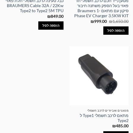
מטען נייד חכם לרכב חשמלי חד
כבל טעינה לרכב חשמלי תלת פאזי
פאזי בעל הספק משתנה חיבור
BRAUMERS Cable 32A / 22Kw
סיקון עם מתאם Braumers 1-
Type2 to Type2 5M TPU
Phase EV Charger 3.5KW KIT
₪
849.00
המחיר
המחיר
₪
999.00
₪
1,650.00
המקורי
הנוכחי
הוספה לסל
היה:
הוא:
הוספה לסל
₪999.00.
₪1,650.00.
מטענים ואביזרים לרכב חשמלי
מתאם לרכב חשמלי Type1 ל
Type2
₪
485.00