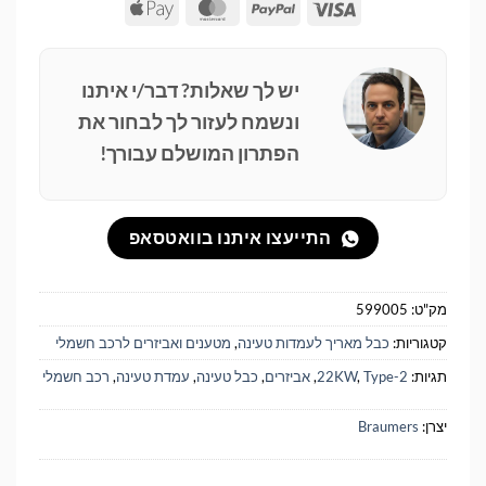
Apple
MasterCard
PayPal
Visa
Pay
יש לך שאלות? דבר/י איתנו
ונשמח לעזור לך לבחור את
הפתרון המושלם עבורך!
התייעצו איתנו בוואטסאפ
מק"ט:
599005
קטגוריות:
כבל מאריך לעמדות טעינה
,
מטענים ואביזרים לרכב חשמלי
תגיות:
Type-2
,
22KW
,
אביזרים
,
כבל טעינה
,
עמדת טעינה
,
רכב חשמלי
יצרן:
Braumers