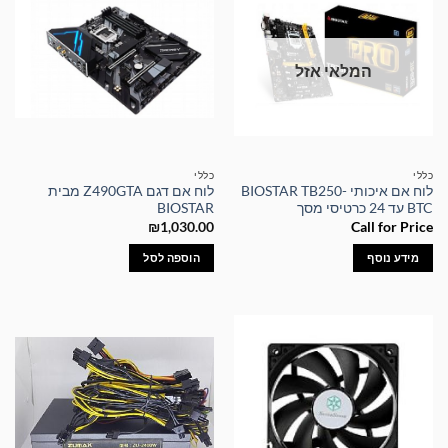
המלאי אזל
כללי
כללי
לוח אם איכותי BIOSTAR TB250-
לוח אם דגם Z490GTA מבית
BTC עד 24 כרטיסי מסך
BIOSTAR
₪
1,030.00
Call for Price
מידע נוסף
הוספה לסל