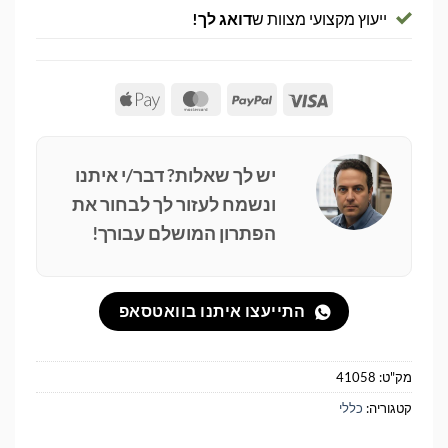
ייעוץ מקצועי מצוות ש
דואג לך!
Apple
MasterCard
PayPal
Visa
Pay
יש לך שאלות? דבר/י איתנו
ונשמח לעזור לך לבחור את
הפתרון המושלם עבורך!
התייעצו איתנו בוואטסאפ
מק"ט:
41058
קטגוריה:
כללי