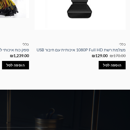
כללי
כללי
מצלמת רשת 1080P Full HD איכותית עם חיבור USB
ספק כוח איכותי למייניג 0W
המחיר
המחיר
₪
1,239.00
₪
129.00
₪
170.00
המקורי
הנוכחי
היה:
הוא:
הוספה לסל
הוספה לסל
₪129.00.
₪170.00.