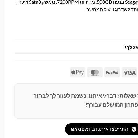
כונן קשיח Seagate ST500DM002 בנפח 500GB, מהירות 7200RPM, ממשק Sata3 וזיכרון
ג לך!
Apple
MasterCard
PayPal
Visa
Pay
 שאלות? דבר/י איתנו ונשמח לעזור לך לבחור
תרון המושלם עבורך!
התייעצו איתנו בוואטסאפ