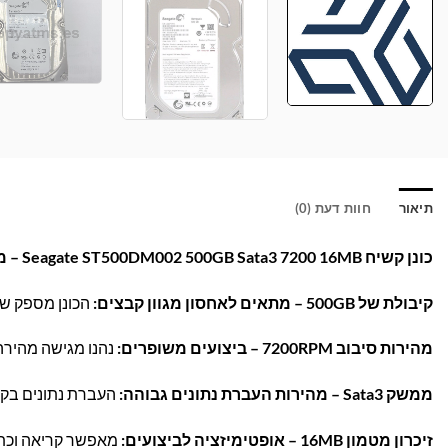
תיאור
חוות דעת (0)
כונן קשיח Seagate ST500DM002 500GB Sata3 7200 16MB – מהירות ואמינות לאחסון מושלם!
קיבולת של 500GB – מתאים לאחסון מגוון קבצים:
הכונן מספק שט
מהירות סיבוב 7200RPM – ביצועים משופרים:
נהנו מגישה מהירה
ממשק Sata3 – מהירות העברת נתונים גבוהה:
העברת נתונים בקצב מרבי של 6Gb/s, מושלם למ
זיכרון מטמון 16MB – אופטימיזציה לביצועים:
מאפשר קריאה וכתי