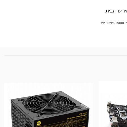
ST500D
מקט יצרן: