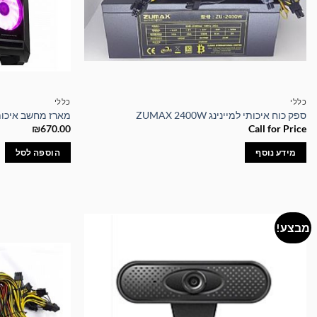
כללי
כללי
ספק כוח איכותי למיינינג ZUMAX 2400W
מארז מחשב איכותי Mystic 9 כולל ספק כוח
₪
670.00
Call for Price
מידע נוסף
הוספה לסל
מבצע!