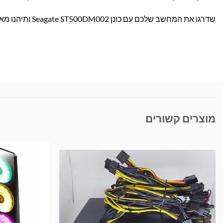
שדרגו את המחשב שלכם עם כונן Seagate ST500DM002 ותיהנו מאמינות, מהירות וביצועים מצוינים! הזמינו עכשיו בבראומרס במשלוח מהיר עד הבית.
מוצרים קשורים