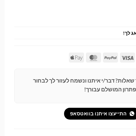
ג לך!
Apple
MasterCard
PayPal
Visa
Pay
 שאלות? דבר/י איתנו ונשמח לעזור לך לבחור
תרון המושלם עבורך!
התייעצו איתנו בוואטסאפ