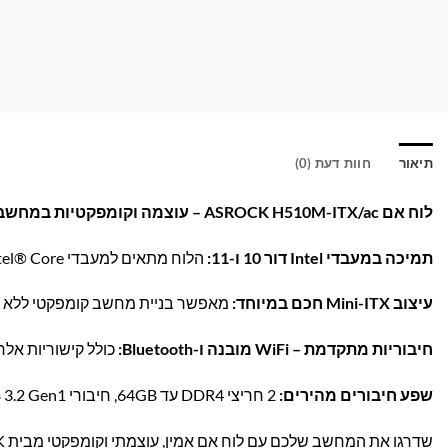
תיאור
חוות דעת (0)
לוח אם ASROCK H510M-ITX/ac – עוצמה וקומפקטיות במחשב אחד!
תמיכה במעבדי Intel דור 10 ו-11:
הלוח מתאים למעבדי Intel® Core™ מהדור העשירי והאחד-עשר בתושבת LGA1200.
עיצוב Mini-ITX חכם במיוחד:
מאפשר בניית מחשב קומפקטי ללא פש
חיבוריות מתקדמת – WiFi מובנה ו-Bluetooth:
כולל קישוריות אלחוטית 802.11ac WiFi ו-luetooth 4.2
שפע חיבורים מהירים:
2 חריצי DDR4 עד 64GB, חיבורי USB 3.2 Gen1, חריץ M.2 מהיר לאחסון SSD, ויציאות HDMI ו-DisplayPort.
שדרגו את המחשב שלכם עם לוח אם אמין, עוצמתי וקומפקטי מבית ASROCK – הזמינו עכשיו באתר בראומרס!