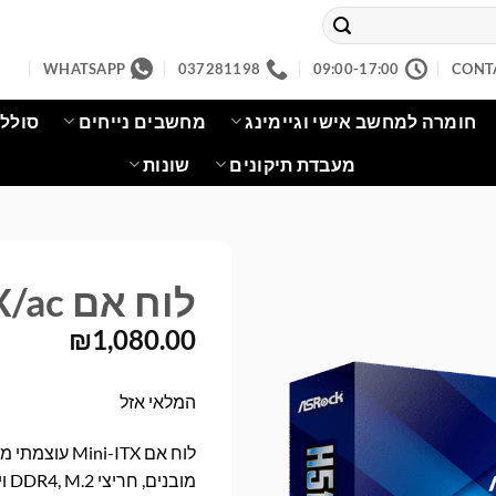
WHATSAPP
037281198
09:00-17:00
CONT
חומרה למחשב אישי וגיימינג
מחשבים נייחים
סוללו
מעבדת תיקונים
שונות
לוח אם ASROCK H510M-ITX/ac
₪
1,080.00
המלאי אזל
מובנים, חריצי DDR4, M.2 ויציאות מתקדמות. מושלם למחשבים קומפקטיים.