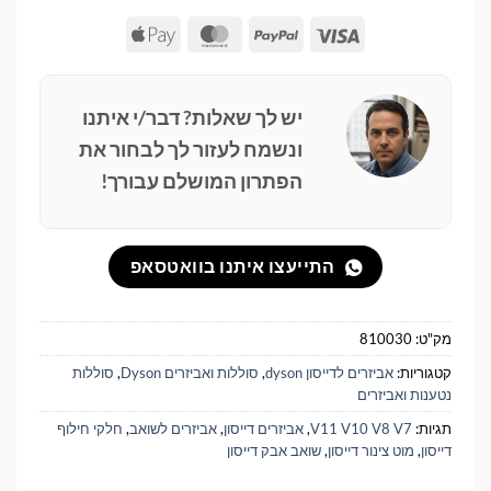
Apple
MasterCard
PayPal
Visa
Pay
יש לך שאלות? דבר/י איתנו
ונשמח לעזור לך לבחור את
הפתרון המושלם עבורך!
התייעצו איתנו בוואטסאפ
מק"ט:
810030
קטגוריות:
אביזרים לדייסון dyson
,
סוללות ואביזרים Dyson
,
סוללות
נטענות ואביזרים
תגיות:
V11 V10 V8 V7
,
אביזרים דייסון
,
אביזרים לשואב
,
חלקי חילוף
דייסון
,
מוט צינור דייסון
,
שואב אבק דייסון