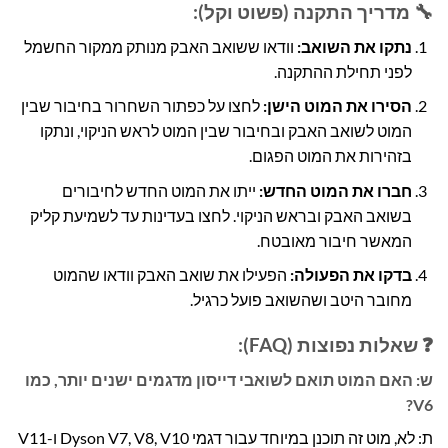
🔧 מדריך התקנה (פשוט וקל):
נתקו את השואב:
וודאו ששואב האבק מנותק ממקור החשמל
לפני תחילת ההתקנה.
הסירו את המוט הישן:
לחצו על כפתור השחרור בחיבור שבין
המוט לשואב האבק ובחיבור שבין המוט לראש הניקוי, ונתקו
בזהירות את המוט הפגום.
חברו את המוט החדש:
ייתו את המוט החדש לחיבורים
בשואב האבק ובראש הניקוי. לחצו בעדינות עד לשמיעת קליק
המאשר חיבור מאובטח.
בדקו את הפעולה:
הפעילו את שואב האבק וודאו שהמוט
מחובר היטב ושהשואב פועל כרגיל.
❓ שאלות נפוצות (FAQ):
ש: האם המוט תואם לשואבי דייסון מדגמים ישנים יותר, כמו
V6?
ת: לא, מוט זה תוכנן במיוחד עבור דגמי Dyson V7, V8, V10 ו-V11