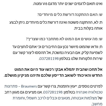
ואינו תואם לדגמים ישנים יותר מדגם V6 ומטה.
ש: האם ההתקנה דורשת כלים מיוחדים?
ת: לא, ההתקנה פשוטה ואינה דורשת כלים מיוחדים. ניתן לבצע
אותה בקלות בבית.
ש: מה עושים אם המוט לא מתחבר כמו שצריך?
ת: וודאו שהמוט מיושר נכון עם החיבורים וכי אתם לוחצים עד
לשמיעת קליק. אם הבעיה נמשכת, אל תהססו ליצור קשר עם
שירות הלקוחות שלנו בטלפון
037281198
.
אל תחכו שהבית יתמלא אבק! רכשו עוד היום את המוט
החדש והאיכותי לשואב הדייסון שלכם ותיהנו מניקיון מושלם.
לפרטים נוספים, ייעוץ והזמנות, צרו קשר עם
Braumers – פתרונות
טכנולוגיה ואנרגיה
בטלפון:
037281198
. אנו מציעים גם מגוון רחב
של
מצלמות אבטחה
,
מטענים וכבלים לרכב חשמלי
, ו
חומרת
מחשב
.