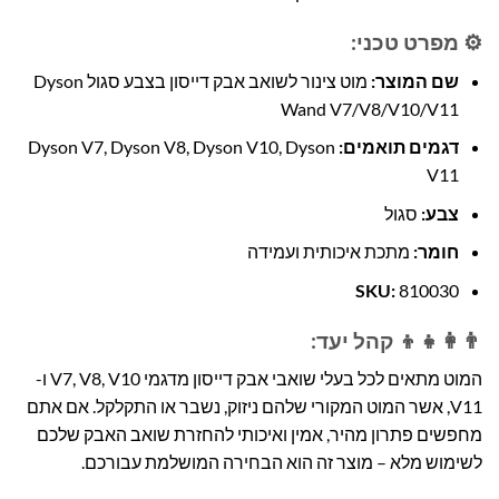
⚙️ מפרט טכני:
שם המוצר:
מוט צינור לשואב אבק דייסון בצבע סגול Dyson
Wand V7/V8/V10/V11
דגמים תואמים:
Dyson V7, Dyson V8, Dyson V10, Dyson
V11
צבע:
סגול
חומר:
מתכת איכותית ועמידה
SKU:
810030
👨‍👩‍👧‍👦 קהל יעד:
המוט מתאים לכל בעלי שואבי אבק דייסון מדגמי V7, V8, V10 ו-
V11, אשר המוט המקורי שלהם ניזוק, נשבר או התקלקל. אם אתם
מחפשים פתרון מהיר, אמין ואיכותי להחזרת שואב האבק שלכם
לשימוש מלא – מוצר זה הוא הבחירה המושלמת עבורכם.