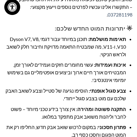
– התקשרו אלינו עכשיו לפרטים נוספים וייעוץ מקצועי:
.
037281198
🌟 יתרונות המוט החדש שלכם:
תאימות מושלמת:
תוכנן במיוחד עבור דגמי Dyson V7, V8,
V10, ו-V11, מה שמבטיח התאמה מדויקת וחיבור חלק לשואב
ולראש הניקוי.
איכות ועמידות:
עשוי מחומרים חזקים ועמידים לאורך זמן,
המבטיחים אורך חיים ארוך וביצועים אופטימליים גם בשימוש
יומיומי אינטנסיבי.
צבע סגול אופנתי:
הוסיפו נגיעה של סטייל וצבע לשואב האבק
שלכם עם מוט בצבע סגול ייחודי.
התקנה פשוטה ומהירה:
אין צורך בידע טכני מיוחד – פשוט
לחבר וליהנות משואב אבק מתפקד במלואו.
פתרון חסכוני:
במקום לרכוש שואב אבק חדש, החליפו רק את
המוט הפגום וחסכו כסף רב.