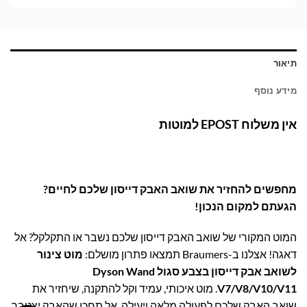
תיאור
מידע נוסף
אין משלוח
EPOST
למוטות
מחפשים להחזיר את שואב האבק דייסון שלכם לחיים?
הגעתם למקום הנכון!
המוט המקורי של שואב האבק דייסון שלכם נשבר או התקלקל? אל
דאגה! אצלנו ב-Braumers תמצאו פתרון מושלם:
מוט צינור
לשואב אבק דייסון בצבע סגול Dyson Wand
V7/V8/V10/V11
. מוט איכותי, עמיד וקל להתקנה, שיחזיר את
שואב האבק שלכם לפעולה מלאה ויעילה. אל תחכו שהאבק יצטבר