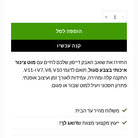
כמות של מוט צינור לשואב אבק דייסון בצבע סגול Dyson Wand V7/V8/V10/V11
הוספה לסל
קנה עכשיו
החזירו את שואב האבק דייסון שלכם לחיים עם
מוט צינור
איכותי בצבע סגול
, תואם לדגמי V7, V8, V10 ו-V11.
התקנה קלה ומהירה, עמידות לאורך זמן ועיצוב אופנתי.
פתרון חסכוני ויעיל למוט שבור או פגום.
משלוח מהיר עד הבית
ייעוץ מקצועי מצוות ש
דואג לך!