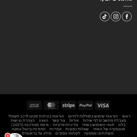
Cash
MasterCard
Stripe
PayPal
Visa
On
ראשי
הוראות שימוש בסוללות ליתיום
הוראות בטיחות מטען לרכב חשמלי
Delivery
מעבדת מחשבים דף שירות
אודות
צור קשר
הגעה
הצהרת נגישות
בלוג
תנאי השימוש באתר
מדיניות פרטיות – גרסה מעודכנת (2025)
אוטומציה של האתר
שאלות נפוצות
אחריות
החזרות וביטול עסקה
משלוחים ואספקה
לקוחות עסקיים
מידע על בראומרס