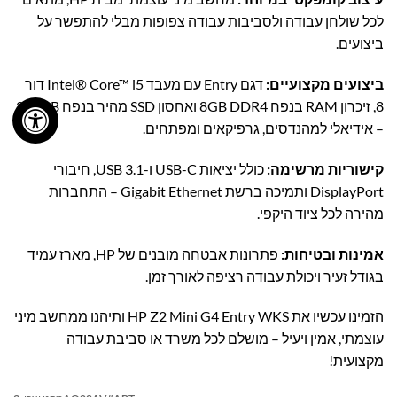
לכל שולחן עבודה ולסביבות עבודה צפופות מבלי להתפשר על
ביצועים.
ביצועים מקצועיים:
דגם Entry עם מעבד Intel® Core™ i5 דור
8, זיכרון RAM בנפח 8GB DDR4 ואחסון SSD מהיר בנפח 256GB
– אידיאלי למהנדסים, גרפיקאים ומפתחים.
קישוריות מרשימה:
כולל יציאות USB-C ו-USB 3.1, חיבורי
DisplayPort ותמיכה ברשת Gigabit Ethernet – התחברות
מהירה לכל ציוד היקפי.
אמינות ובטיחות:
פתרונות אבטחה מובנים של HP, מארז עמיד
בגודל זעיר ויכולת עבודה רציפה לאורך זמן.
הזמינו עכשיו את HP Z2 Mini G4 Entry WKS ותיהנו ממחשב מיני
עוצמתי, אמין ויעיל – מושלם לכל משרד או סביבת עבודה
מקצועית!