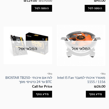
המחיר
המחיר
₪
129.00
₪
170.00
₪
45.00
המקורי
הנוכחי
היה:
הוא:
הוספה לסל
הוספה לסל
₪129.00.
₪170.00.
המלאי אזל
המלאי אזל
כללי
כללי
מאוורר איכותי למעבד Intel I5 Fan
לוח אם איכותי BIOSTAR TB250-
1155 / 1156
BTC עד 24 כרטיסי מסך
Call for Price
₪
26.00
מידע נוסף
מידע נוסף