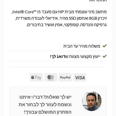
מחשב מיני עוצמתי מבית HP עם מעבד Intel® Core™ i5,
זיכרון 8GB ואחסון SSD מהיר. אידיאלי לעבודה משרדית,
גרפיקה והנדסה. קומפקטי, אמין ועשיר בחיבורים.
משלוח מהיר עד הבית
ייעוץ מקצועי מצוות ש
דואג לך!
Apple
MasterCard
PayPal
Visa
Pay
יש לך שאלות? דבר/י איתנו
ונשמח לעזור לך לבחור את
הפתרון המושלם עבורך!