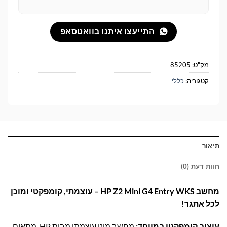
התייעצו איתנו בוואטסאפ
מק"ט:
85205
קטגוריה:
כללי
תיאור
חוות דעת (0)
מחשב HP Z2 Mini G4 Entry WKS – עוצמתי, קומפקטי ומוכן
לכל אתגר!
עיצוב קומפקטי במיוחד:
מחשב מיני עוצמתי מבית HP, מתאים