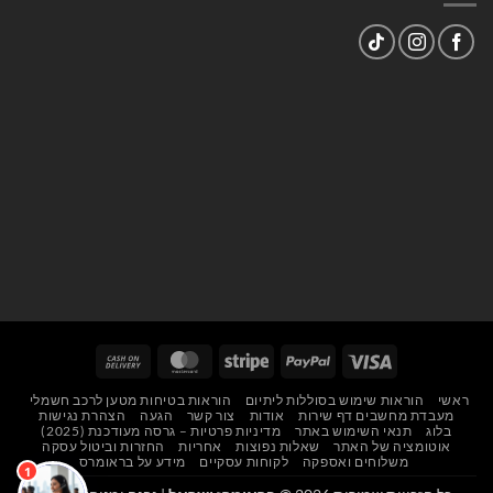
Cash
MasterCard
Stripe
PayPal
Visa
On
ראשי
הוראות שימוש בסוללות ליתיום
הוראות בטיחות מטען לרכב חשמלי
Delivery
מעבדת מחשבים דף שירות
אודות
צור קשר
הגעה
הצהרת נגישות
בלוג
תנאי השימוש באתר
מדיניות פרטיות – גרסה מעודכנת (2025)
אוטומציה של האתר
שאלות נפוצות
אחריות
החזרות וביטול עסקה
משלוחים ואספקה
לקוחות עסקיים
מידע על בראומרס