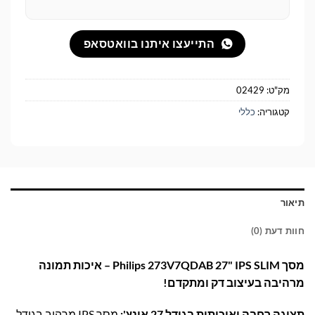
התייעצו איתנו בוואטסאפ
מק"ט:
02429
קטגוריה:
כללי
תיאור
חוות דעת (0)
מסך Philips 273V7QDAB 27" IPS SLIM – איכות תמונה
מרהיבה בעיצוב דק ומתקדם!
תצוגה רחבה ואיכותית בגודל 27 אינץ':
מסך IPS מרהיב בגודל