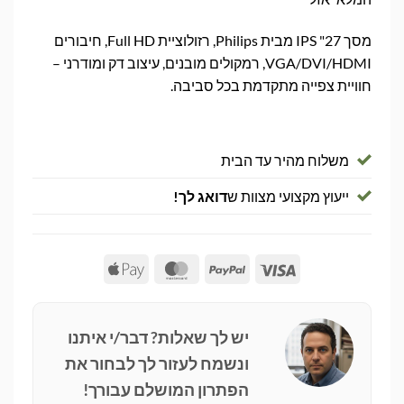
מסך 27" IPS מבית Philips, רזולוציית Full HD, חיבורים
VGA/DVI/HDMI, רמקולים מובנים, עיצוב דק ומודרני –
חוויית צפייה מתקדמת בכל סביבה.
משלוח מהיר עד הבית
ייעוץ מקצועי מצוות ש
דואג לך!
Apple
MasterCard
PayPal
Visa
Pay
יש לך שאלות? דבר/י איתנו
ונשמח לעזור לך לבחור את
הפתרון המושלם עבורך!