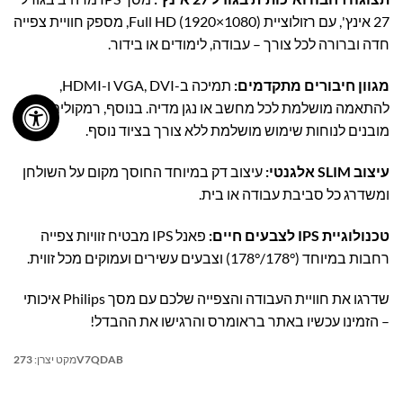
27 אינץ', עם רזולוציית Full HD (1920×1080), מספק חוויית צפייה
חדה וברורה לכל צורך – עבודה, לימודים או בידור.
מגוון חיבורים מתקדמים:
תמיכה ב-VGA, DVI ו-HDMI,
להתאמה מושלמת לכל מחשב או נגן מדיה. בנוסף, רמקולים
מובנים לנוחות שימוש מושלמת ללא צורך בציוד נוסף.
עיצוב SLIM אלגנטי:
עיצוב דק במיוחד החוסך מקום על השולחן
ומשדרג כל סביבת עבודה או בית.
טכנולוגיית IPS לצבעים חיים:
פאנל IPS מבטיח זוויות צפייה
רחבות במיוחד (178°/178°) וצבעים עשירים ועמוקים מכל זווית.
שדרגו את חוויית העבודה והצפייה שלכם עם מסך Philips איכותי
– הזמינו עכשיו באתר בראומרס והרגישו את ההבדל!
273V7QDAB
מקט יצרן: