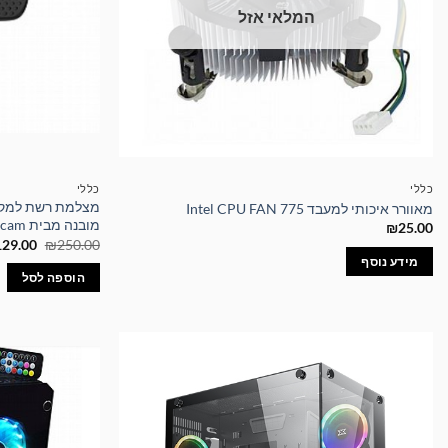
המלאי אזל
כללי
כללי
מאוורר איכותי למעבד Intel CPU FAN 775
מובנה מבית Webcam
₪
25.00
המחיר
129.00
₪
250.00
המקורי
מידע נוסף
היה:
הוספה לסל
50.00.