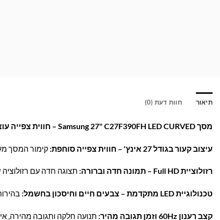
תיאור
חוות דעת (0)
מסך Samsung 27" C27F390FH LED CURVED – חווית צפייה עוצמתית ומרשימה!
עיצוב קעור בגודל 27 אינץ' – חווית צפייה סוחפת:
קימור המסך מענ
רזולוציית Full HD – תמונה חדה וברורה:
תצוגה חדה עם רזולוציה של 1920×1080 פיקסלים, מושלם לעבודה, משחקים
טכנולוגיית LED מתקדמת – צבעים חיים וחיסכון בחשמל:
בהירות 
קצב רענון 60Hz וזמן תגובה מהיר:
תנועה חלקה ותגובה מהירה, אידי