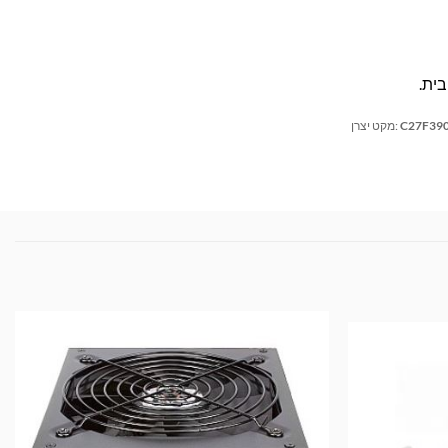
C27F39
מקט יצרן: