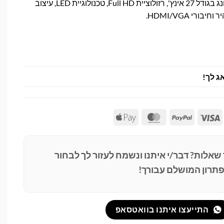
מסך קעור עוצמתי של סמסונג בגודל 27 אינץ', רזולוציית Full HD, טכנולוגיית LED, עיצוב
רי HDMI/VGA.
ג לך!
Apple
MasterCard
PayPal
Visa
Pay
 שאלות? דבר/י איתנו ונשמח לעזור לך לבחור
תרון המושלם עבורך!
התייעצו איתנו בוואטסאפ