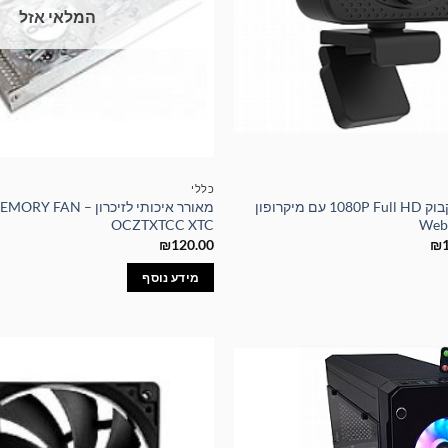
המלאי אזל
כללי
מצלמת רשת למקבוק 1080P Full HD עם מיקרופון
מאורר איכותי לזיכרון – N
OCZTXTCC XTC
המחיר
₪
120.00
₪
הנוכחי
הוא:
מידע נוסף
₪129.00.
₪2