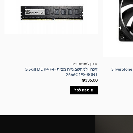
זכרון למחשב נייח
רז מחשב SilverStone 120mm
זיכרון למחשב נייח מבית G.Skill DDR4 F4-
2666C19S-8GNT
₪
335.00
הוספה לסל