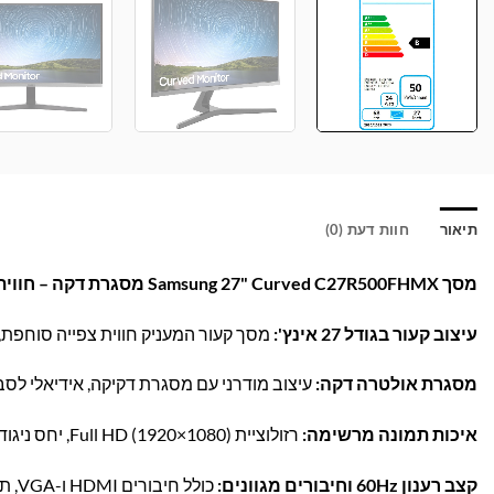
תיאור
חוות דעת (0)
מסך Samsung 27" Curved C27R500FHMX מסגרת דקה – חווית צפייה עוצמתית ומעוצבת!
עיצוב קעור בגודל 27 אינץ':
מסך קעור המעניק חווית צפייה סוחפת, 
מסגרת אולטרה דקה:
עיצוב מודרני עם מסגרת דקיקה, אידיאלי לסב
איכות תמונה מרשימה:
רזולוציית Full HD (1920×1080), יחס ניגודיות גבוה, צבעים חיים וטכנולוגיית Flicker-Free להפחתת מאמץ עיניים.
קצב רענון 60Hz וחיבורים מגוונים:
כולל חיבורים HDMI ו-VGA, תמיכה רחבה במחשבים וקונסולות.