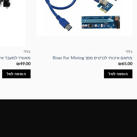
כללי
כללי
מתאם איכותי לכרטיס מסך Riser For Mining
מאוורר למעבד אינטל U Cooler DK-09i
₪
49.00
₪
65.00
הוספה לסל
הוספה לסל