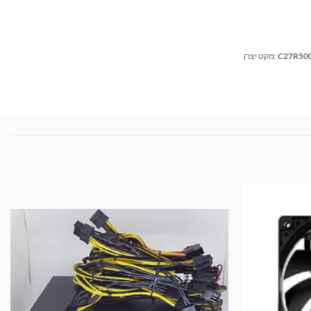
C27R50
מקט יצרן: