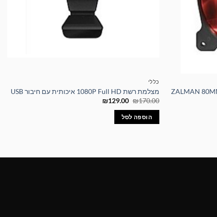
כללי
מצלמת רשת 1080P Full HD איכותית עם חיבור USB
המחיר
המחיר
₪
129.00
₪
170.00
המקורי
הנוכחי
היה:
הוא:
הוספה לסל
₪129.00.
₪170.00.