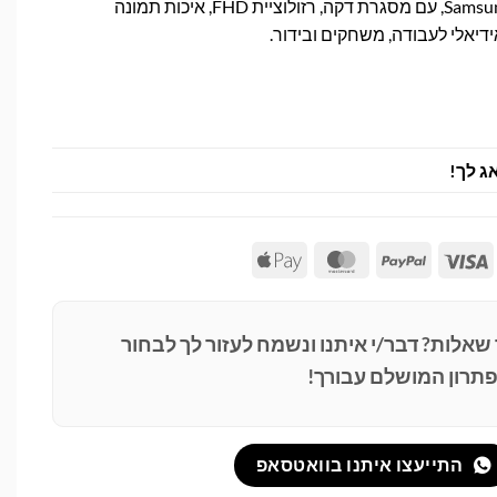
מסך קעור 27 אינץ' מבית Samsung, עם מסגרת דקה, רזולוציית FHD, איכות תמונה
ידיאלי לעבודה, משחקים ובידור.
ג לך!
Apple
MasterCard
PayPal
Visa
Pay
 שאלות? דבר/י איתנו ונשמח לעזור לך לבחור
תרון המושלם עבורך!
התייעצו איתנו בוואטסאפ