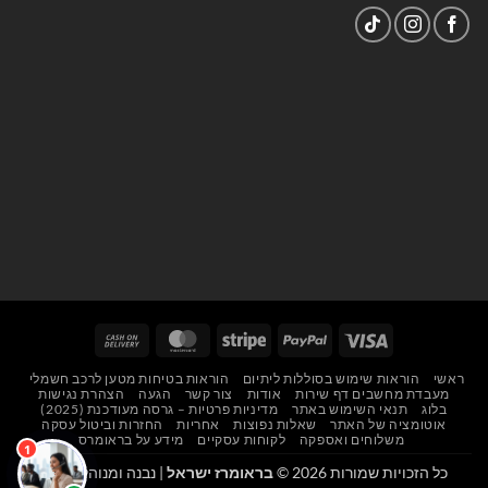
Cash
MasterCard
Stripe
PayPal
Visa
On
ראשי
הוראות שימוש בסוללות ליתיום
הוראות בטיחות מטען לרכב חשמלי
Delivery
מעבדת מחשבים דף שירות
אודות
צור קשר
הגעה
הצהרת נגישות
בלוג
תנאי השימוש באתר
מדיניות פרטיות – גרסה מעודכנת (2025)
אוטומציה של האתר
שאלות נפוצות
אחריות
החזרות וביטול עסקה
משלוחים ואספקה
לקוחות עסקיים
מידע על בראומרס
כל הזכויות שמורות 2026 ©
בראומרז ישראל
| נבנה ומנוהל על ידי