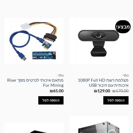
מבצע!
כללי
כללי
מצלמת רשת 1080P Full HD
מתאם איכותי לכרטיס מסך Riser
איכותית עם חיבור USB
For Mining
המחיר
המחיר
₪
65.00
₪
129.00
₪
170.00
המקורי
הנוכחי
היה:
הוא:
הוספה לסל
הוספה לסל
₪129.00.
₪170.00.