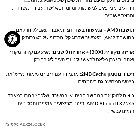
הדו-ליבתי מתאים למשימות יומיומיות, גלישה, עבודה משרדית
והרצת יישומים.
תושבת AM3 – גמישות בשדרוג:
המעבד תואם ללוחות אם
בתושבת AM3, ומאפשר שדרוג קל וחסכוני של מערכות קיימות.
אריזה מקורית (BOX) + אחריות 3 שנים:
מגיע עם קירור מקורי
ואחריות יצרן מלאה לראש שקט וביצועים לאורך זמן.
זיכרון מטמון 2MB Cache:
מתמודד עם ריבוי משימות ומייעל את
ביצועי המחשב גם בעומסים.
רוצים לחזק את המחשב הביתי או המשרדי שלכם? בחרו במעבד
AMD Athlon II X2 245 ותיהנו מביצועים אמינים וחסכוניים.
הזמינו עכשיו!
ADX245OCBX
מקט יצרן: