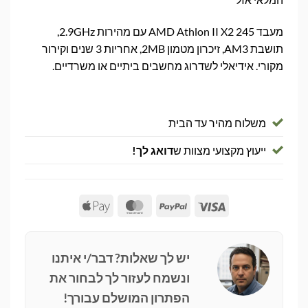
מעבד AMD Athlon II X2 245 עם מהירות 2.9GHz,
תושבת AM3, זיכרון מטמון 2MB, אחריות 3 שנים וקירור
מקורי. אידיאלי לשדרוג מחשבים ביתיים או משרדיים.
משלוח מהיר עד הבית
ייעוץ מקצועי מצוות ש
דואג לך!
Apple
MasterCard
PayPal
Visa
Pay
יש לך שאלות? דבר/י איתנו
ונשמח לעזור לך לבחור את
הפתרון המושלם עבורך!