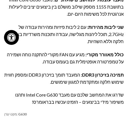
בתושבת 1155 מספק שילוב מושלם בין ביצועים יציבים ליעילות
אנרגטית לכל משימות היום-יום.
שני ליבות מהירות:
עם 2 ליבות פיזיות ומהירות עבודה של
2.7GHz, תוכל ליהנות מגלישה, עבודה ותוכנות משרדיות בצורה
חלקה וללא השהיות.
כולל מאוורר מקורי:
מגיע עם FAN מקורי להתקנה נוחה ושמירה
על טמפרטורה אופטימלית גם בעומס עבודה.
תמיכה בזיכרון DDR3:
המעבד תומך בזיכרון DDR3 ומספק חווית
שימוש חלקה ומתקדמת למגוון שימושים.
שדרגו את המחשב שלכם עם מעבד Intel Core G630 ותהנו
משיפור מידי בביצועים – הזמינו עכשיו בבראומרס!
G630
מקט יצרן: