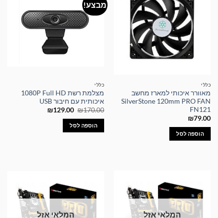
מבצע!
כללי
כללי
מאוורר איכותי למארז מחשב
מצלמת רשת 1080P Full HD
SilverStone 120mm PRO FAN
איכותית עם חיבור USB
FN121
המחיר
המחיר
₪
129.00
₪
170.00
המקורי
הנוכחי
₪
79.00
היה:
הוא:
הוספה לסל
₪129.00.
₪170.00.
הוספה לסל
המלאי אזל
המלאי אזל