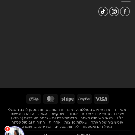
Cash
MasterCard
Stripe
PayPal
Visa
On
ראשי
הוראות שימוש בסוללות ליתיום
הוראות בטיחות מטען לרכב חשמלי
Delivery
מעבדת מחשבים דף שירות
אודות
צור קשר
הגעה
הצהרת נגישות
בלוג
תנאי השימוש באתר
מדיניות פרטיות – גרסה מעודכנת (2025)
אוטומציה של האתר
שאלות נפוצות
אחריות
החזרות וביטול עסקה
משלוחים ואספקה
לקוחות עסקיים
מידע על בראומרס