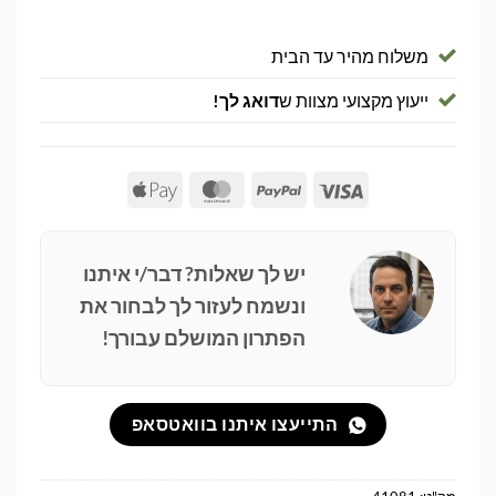
משלוח מהיר עד הבית
ייעוץ מקצועי מצוות ש
דואג לך!
Apple
MasterCard
PayPal
Visa
Pay
יש לך שאלות? דבר/י איתנו
ונשמח לעזור לך לבחור את
הפתרון המושלם עבורך!
התייעצו איתנו בוואטסאפ