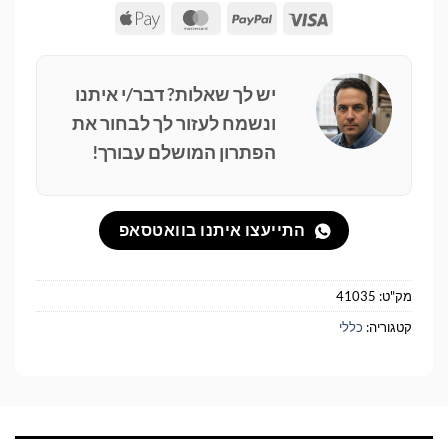
Apple
MasterCard
PayPal
Visa
Pay
יש לך שאלות? דבר/י איתנו
ונשמח לעזור לך לבחור את
הפתרון המושלם עבורך!
התייעצו איתנו בוואטסאפ
מק"ט:
41035
קטגוריה:
כללי