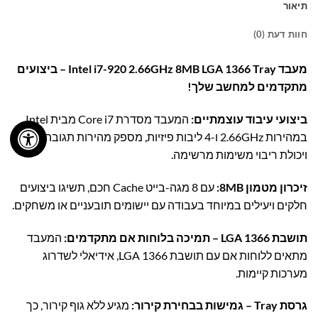
תיאור
חוות דעת (0)
מעבד Intel i7-920 2.66GHz 8MB LGA 1366 Tray – ביצועים
מתקדמים למחשב שלך!
ביצועי עיבוד עוצמתיים:
המעבד מסדרת Core i7 מבית Intel,
במהירות 2.66GHz ו-4 ליבות פיזיות, מספק מהירות תגובה גבוהה
ויכולת ריבוי משימות מרשימה.
זיכרון מטמון 8MB:
עם 8 מגה-בייט Cache חכם, תשיגו ביצועים
חלקים ויעילים במיוחד בעבודה עם יישומים תובעניים או משחקים.
תושבת LGA 1366 – תמיכה בלוחות אם מתקדמים:
המעבד
מתאים ללוחות אם עם תושבת LGA 1366, אידיאלי לשדרוג
מערכות קיימות.
גרסת Tray – גמישות בבחירת קירור:
מגיע ללא גוף קירור, כך