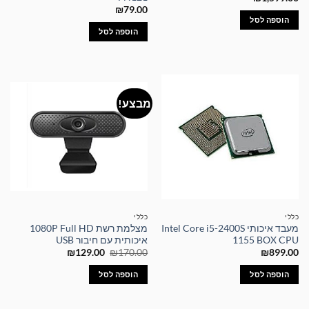
₪
79.00
הוספה לסל
הוספה לסל
מבצע!
כללי
כללי
מעבד איכותי Intel Core i5-2400S
מצלמת רשת 1080P Full HD
1155 BOX CPU
איכותית עם חיבור USB
המחיר
המחיר
₪
129.00
₪
170.00
₪
899.00
המקורי
הנוכחי
היה:
הוא:
הוספה לסל
הוספה לסל
₪129.00.
₪170.00.