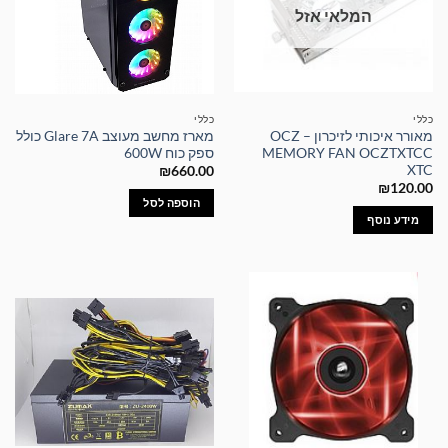
המלאי אזל
כללי
כללי
מאורר איכותי לזיכרון – OCZ
מארז מחשב מעוצב Glare 7A כולל
MEMORY FAN OCZTXTCC
ספק כוח 600W
XTC
₪
660.00
₪
120.00
הוספה לסל
מידע נוסף