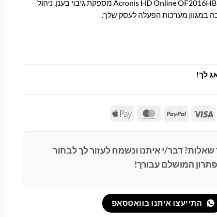
מערכת גיבוי ואבטחת מידע Acronis HD Online OF2016HB מספקת גיבוי בענן, ניהול
ה במגוון מערכות הפעלה לעסק שלך.
ג לך!
Apple
MasterCard
PayPal
Visa
Pay
 שאלות? דבר/י איתנו ונשמח לעזור לך לבחור
תרון המושלם עבורך!
התייעצו איתנו בוואטסאפ