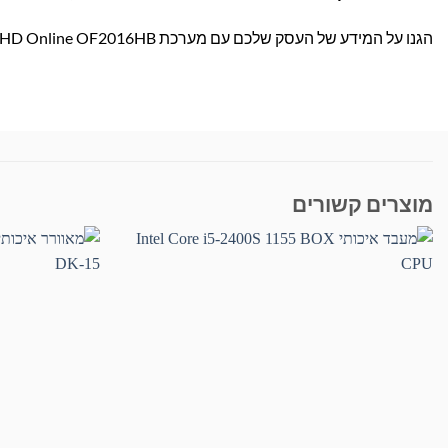
הגנו על המידע של העסק שלכם עם מערכת Acronis HD Online OF2016HB – הזמינו עכשיו ותיהנו משקט נפשי ותמיכה מקצועית!
מוצרים קשורים