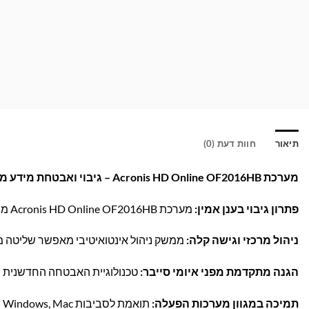
תיאור
חוות דעת (0)
מערכת Acronis HD Online OF2016HB – גיבוי ואבטחת מידע מתקדמים לעסק שלך!
פתרון גיבוי בענן אמין:
מערכת Acronis HD Online OF2016HB מספקת לך שקט נפשי עם גיבוי אוטומטי ומאובטח לכל הנתונים החשובים שלך בענן.
ניהול מרכזי וגישה קלה:
ממשק ניהול אינטואיטיבי מאפשר שליטה מל
הגנה מתקדמת מפני איומי סייבר:
טכנולוגיית האבטחה החדשנית של Acronis מספקת הגנה מפני תוכנות כופר ונוזקות, ושומרת על המידע 
תמיכה במגוון מערכות הפעלה:
תואמת לסביבות Windows, Mac ולשרתים, ומתאימה לעסקים בכל סדר גודל.