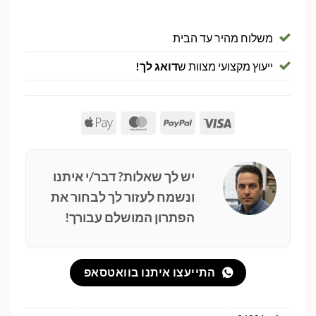
משלוח מהיר עד הבית
ייעוץ מקצועי מצוות ש
דואג לך!
Apple
MasterCard
PayPal
Visa
Pay
יש לך שאלות? דבר/י איתנו
ונשמח לעזור לך לבחור את
הפתרון המושלם עבורך!
התייעצו איתנו בוואטסאפ