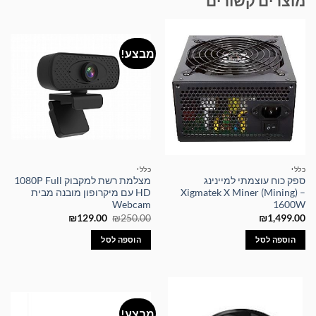
מוצרים קשורים
מבצע!
כללי
כללי
ספק כוח עוצמתי למיינינג
מצלמת רשת למקבוק 1080P Full
Xigmatek X Miner (Mining) –
HD עם מיקרופון מובנה מבית
Webcam
1600W
המחיר
המחיר
₪
129.00
₪
250.00
₪
1,499.00
המקורי
הנוכחי
היה:
הוא:
הוספה לסל
הוספה לסל
₪129.00.
₪250.00.
מבצע!