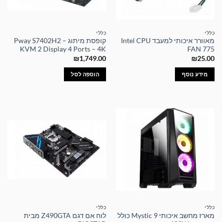
כללי
כללי
מאוורר איכותי למעבד Intel CPU
קופסת מיתוג – Pway S7402H2
KVM 2 Display 4 Ports – 4K
FAN 775
₪
1,749.00
₪
25.00
מידע נוסף
הוספה לסל
כללי
כללי
מארז מחשב איכותי Mystic 9 כולל
לוח אם דגם Z490GTA מבית