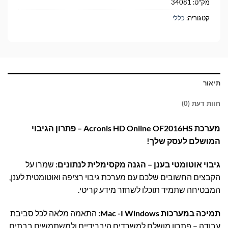
מק"ט:
34081
קטגוריה:
כללי
תיאור
חוות דעת (0)
מערכת Acronis HD Online OF2016HS – פתרון הגיבוי
המושלם לעסק שלך!
גיבוי אוטומטי בענן – הגנה מקסימלית לנתונים:
שמרו על
הקבצים החשובים שלכם עם מערכת גיבוי רציפה ואוטומטית לענן,
המבטיחה שתמיד תוכלו לשחזר מידע קריטי.
תמיכה במערכות Windows ו- Mac:
התאמה מלאה לכל סביבת
עבודה – פתרון מושלם למשרדים היברידיים ולמשתמשים בבתים