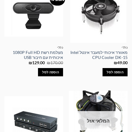
כללי
כללי
מאוורר איכותי למעבד אינטל Intel
מצלמת רשת 1080P Full HD
CPU Cooler DK-15
איכותית עם חיבור USB
המחיר
המחיר
₪
129.00
₪
170.00
₪
49.00
המקורי
הנוכחי
היה:
הוא:
הוספה לסל
הוספה לסל
₪129.00.
₪170.00.
המלאי אזל