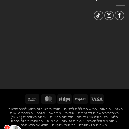
Cash
MasterCard
Stripe
PayPal
Visa
On
ראשי
הוראות שימוש בסוללות ליתיום
הוראות בטיחות מטען לרכב חשמלי
Delivery
מעבדת מחשבים דף שירות
אודות
צור קשר
הגעה
הצהרת נגישות
בלוג
תנאי השימוש באתר
מדיניות פרטיות – גרסה מעודכנת (2025)
אוטומציה של האתר
שאלות נפוצות
אחריות
החזרות וביטול עסקה
משלוחים ואספקה
לקוחות עסקיים
מידע על בראומרס