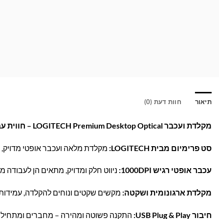
תיאור
חוות דעת (0)
מקלדת ועכבר LOGITECH Premium Desktop Optical – חווית עבודה חלקה ונוחה!
סט פרימיום מבית LOGITECH:
מקלדת מלאה ועכבר אופטי מדויק, 
עכבר אופטי רגיש 1000DPI:
ניווט חלק ומדויק, מתאים הן לעבודה 
מקלדת ארגונומית ושקטה:
מקשים שקטים ונוחים להקלדה, עמידות 
חיבור USB Plug & Play:
התקנה פשוטה ומהירה – מחברים ומתחילים 