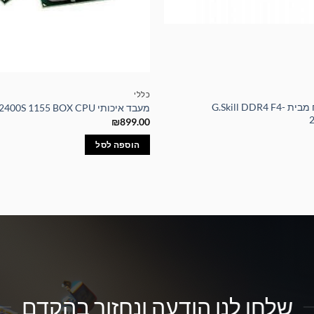
כללי
זיכרון למחשב נייח מבית G.Skill DDR4 F4-
מעבד איכותי Intel Core i5-2400S 1155 BOX CPU
₪
899.00
הוספה לסל
שלחו לנו הודעה ונחזור בהקדם