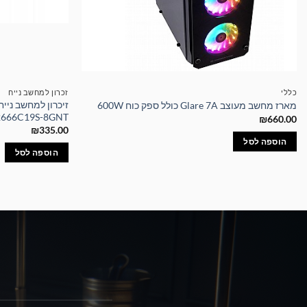
כללי
זכרון למחשב נייח
מארז מחשב מעוצב Glare 7A כולל ספק כוח 600W
2666C19S-8GNT
₪
660.00
₪
335.00
הוספה לסל
הוספה לסל