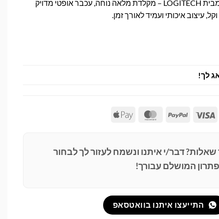
סט מקלדת ועכבר פרימיום מבית LOGITECH – מקלדת מלאה נוחה, עכבר אופטי מדויק
ג לך!
Apple
MasterCard
PayPal
Visa
Pay
 שאלות? דבר/י איתנו ונשמח לעזור לך לבחור
תרון המושלם עבורך!
התייעצו איתנו בוואטסאפ