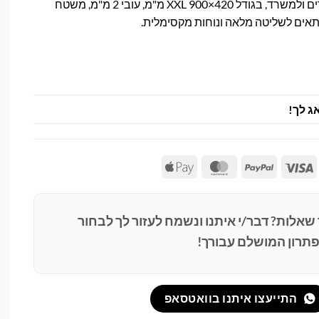
משטח עבודה איכותי לגיימרים ולמשרד, בגודל XXL 900×420 מ"מ, עובי 2 מ"מ, משטח
אים לשליטה מלאה ונוחות מקסימלית.
ג לך!
Apple
MasterCard
PayPal
Visa
Pay
 שאלות? דבר/י איתנו ונשמח לעזור לך לבחור
תרון המושלם עבורך!
התייעצו איתנו בוואטסאפ