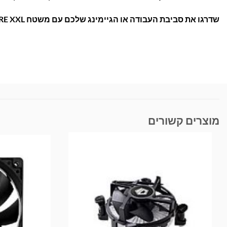
שדרגו את סביבת העבודה או הגיימינג שלכם עם משטח Turtle Beach SENSE CORE XXL – הזמינו עכשיו באתר בראומרס!
מוצרים קשורים