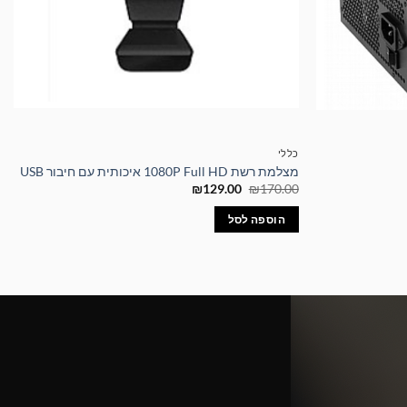
כללי
מצלמת רשת 1080P Full HD איכותית עם חיבור USB
המחיר
המחיר
₪
129.00
₪
170.00
המקורי
הנוכחי
היה:
הוא:
הוספה לסל
₪129.00.
₪170.00.