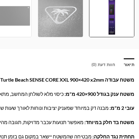
תיאור
חוות דעת (0)
משטח עבודה Turtle Beach SENSE CORE XXL 900×420 x2mm – שליטה מושלמת במשחק ובמשרד!
משטח ענק בגודל 900×420 מ"מ:
כיסוי מלא לשולחן המחשב, מתאים
עובי 2 מ"מ:
מבנה דק במיוחד שמעניק יציבות ונוחות לאורך שעות ש
משטח בד חלק במיוחד:
מאפשר תנועות עכבר מדויקות, תגובה מהיר
תחתית נגד החלקה:
מבטיחה שהמשטח יישאר במקום גם בזמן תנוע