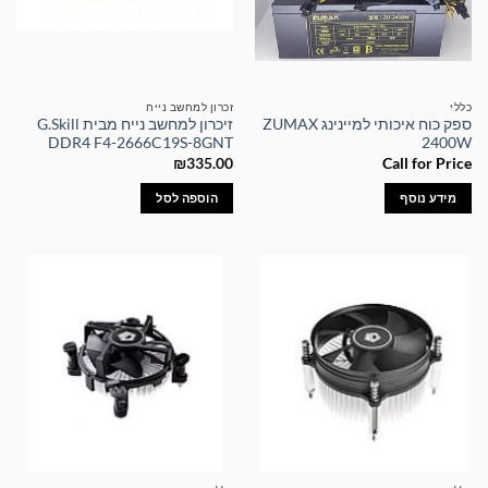
כללי
זכרון למחשב נייח
ספק כוח איכותי למיינינג ZUMAX
זיכרון למחשב נייח מבית G.Skill
DDR4 F4-2666C19S-8GNT
2400W
₪
335.00
Call for Price
מידע נוסף
הוספה לסל