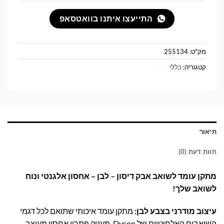
התייעצו איתנו בוואטסאפ
מק"ט:
255134
קטגוריה:
כללי
תיאור
חוות דעת (0)
מתקן עומד לשואב אבק דיסון – לבן – אחסון אלגנטי ונוח
לשואב שלך!
עיצוב מודרני בצבע לבן:
מתקן עומד איכותי שתואם לכל דגמי
השואבים האלחוטיים של Dyson, מעניק פתרון אחסון מעוצב