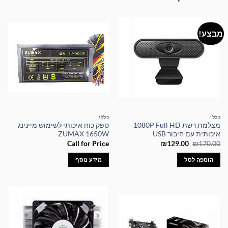
מבצע!
כללי
כללי
מצלמת רשת 1080P Full HD
ספק כוח איכותי לשימוש מיינינג
איכותית עם חיבור USB
ZUMAX 1650W
המחיר
המחיר
Call for Price
₪
129.00
₪
170.00
המקורי
הנוכחי
היה:
הוא:
הוספה לסל
מידע נוסף
₪129.00.
₪170.00.