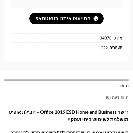
התייעצו איתנו בוואטסאפ
מק"ט:
34078
קטגוריה:
כללי
תיאור
חוות דעת (0)
רישוי Office 2019 ESD Home and Business – חבילת אופיס
מושלמת לשימוש ביתי ועסקי!
רישיון קבוע ואמין:
רישוי דיגיטלי ESD לשימוש קבוע, ללא צורך