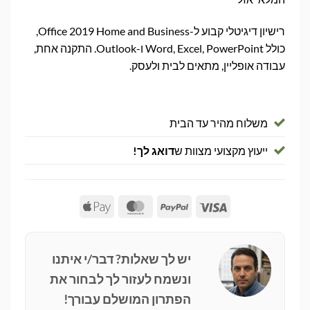
רישיון דיגיטלי קבוע ל-Office 2019 Home and Business,
כולל Word, Excel, PowerPoint ו-Outlook. התקנה אחת,
עבודה אופליין, מתאים לבית ולעסק.
משלוח מהיר עד הבית
ייעוץ מקצועי מצוות ש
דואג לך!
Apple
MasterCard
PayPal
Visa
Pay
יש לך שאלות? דבר/י איתנו
ונשמח לעזור לך לבחור את
הפתרון המושלם עבורך!