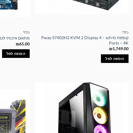
כללי
כללי
קופסת מיתוג – Pway S7402H2 KVM 2 Display 4
מתאם איכותי לכרטיס מסך ng
Ports – 4K
₪
65.00
₪
1,749.00
הוספה לסל
הוספה לסל