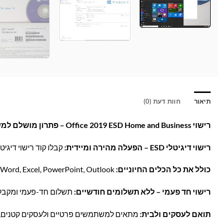
תיאור
חוות דעת (0)
רישוי Office 2019 ESD Home and Business – פתרון מושלם למשרד ולבית!
רישוי דיגיטלי ESD – הפעלה מהירה ומיידית:
קבלו קוד רישוי דיגי
כולל את כל הכלים החיוניים:
Word, Excel, PowerPoint, Outlook ו-OneNote – כל מה שצריך לעבודה יעילה ומקצועית.
רישוי חד פעמי – ללא תשלומים חודשיים:
תשלום חד-פעמי ומקבלים רישיו
תואם לעסקים ולבית:
מתאים למשתמשים פרטיים ולעסקים קטנים, עם