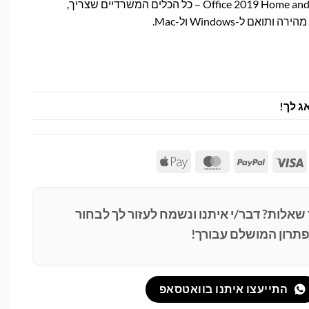
רישיון דיגיטלי של Office 2019 Home and Business – כל הכלים המשרדיים שצריך,
ם ל-Windows ול-Mac.
ג לך!
Apple
MasterCard
PayPal
Visa
Pay
 שאלות? דבר/י איתנו ונשמח לעזור לך לבחור
תרון המושלם עבורך!
התייעצו איתנו בוואטסאפ