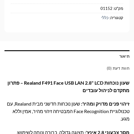
מק"ט:
01152
קטגוריה:
כללי
תיאור
חוות דעת (0)
שעון נוכחות Realand F491 Face USB LAN 2.8" LCD – פתרון
מתקדם לניהול עובדים
זיהוי פנים מדויק ומהיר:
שעון נוכחות חדשני מבית Realand, עם
טכנולוגיית Face Recognition המבטיחה זיהוי מהיר, אמין וללא
מגע.
מסך צבעוני 2.8 אינץ':
תצוגה גדולה, ברורה ונוחה לשימוש,