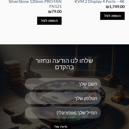
SilverStone 120mm PRO FAN
KVM 2 Display 4 Ports – 4K
FN121
₪
1,749.00
₪
79.00
הוספה לסל
הוספה לסל
שלחו לנו הודעה ונחזור
בהקדם