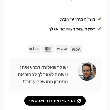
משלוח מהיר עד הבית
ייעוץ מקצועי מצוות ש
דואג לך!
Apple
MasterCard
PayPal
Visa
Pay
יש לך שאלות? דבר/י איתנו
ונשמח לעזור לך לבחור את
הפתרון המושלם עבורך!
התייעצו איתנו בוואטסאפ