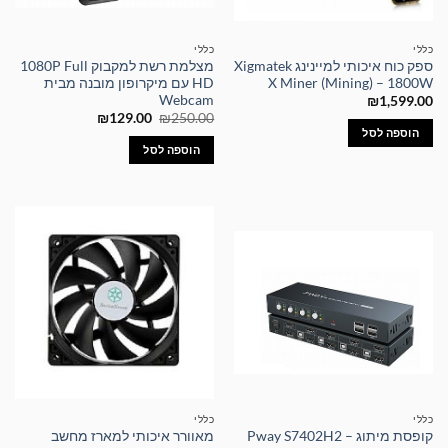
כללי
כללי
ספק כוח איכותי למיינינג Xigmatek
מצלמת רשת למקבוק 1080P Full
X Miner (Mining) – 1800W
HD עם מיקרופון מובנה מבית
Webcam
₪
1,599.00
המחיר
המחיר
₪
129.00
₪
250.00
המקורי
הנוכחי
הוספה לסל
היה:
הוא:
הוספה לסל
₪129.00.
₪250.00.
כללי
כללי
קופסת מיתוג – Pway S7402H2
מאוורר איכותי למארז מחשב