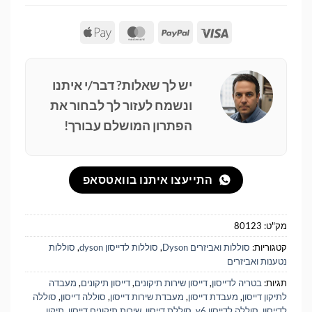
Apple
MasterCard
PayPal
Visa
Pay
יש לך שאלות? דבר/י איתנו
ונשמח לעזור לך לבחור את
הפתרון המושלם עבורך!
התייעצו איתנו בוואטסאפ
מק"ט:
80123
קטגוריות:
סוללות ואביזרים Dyson
,
סוללות לדייסון dyson
,
סוללות
נטענות ואביזרים
תגיות:
בטריה לדייסון
,
דייסון שירות תיקונים
,
דייסון תיקונים
,
מעבדה
לתיקון דייסון
,
מעבדת דייסון
,
מעבדת שירות דייסון
,
סוללה דייסון
,
סוללה
לדייסון
,
סוללה לדייסון v6
,
סוללת דייסון
,
שירות תיקונים דייסון
,
תיקון