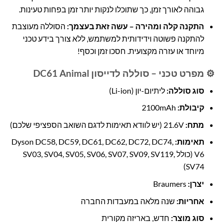
גבוהה לאורך זמן, כך שתוכלו לנקות יותר זמן בפחות טעינות.
התקנה קלה ומהירה – עשה זאת בעצמך:
הסוללה מעוצבת
להתקנה פשוטה וידידותית למשתמש, ללא צורך בידע טכני
מיוחד או עזרה מקצועית. חסכו זמן וכסף!
⚙️ מפרט טכני – סוללה לדייסון DC61 Animal
סוג סוללה:
ליתיום-יון (Li-ion)
קיבולת:
2100mAh
מתח:
21.6V (יש לוודא תאימות לדגם השואב הספציפי שלכם)
תאימות:
Dyson DC58, DC59, DC61, DC62, DC72, DC74,
V6 (כולל SV03, SV04, SV05, SV06, SV07, SV09, SV119,
SV74)
יצרן:
Braumers
אחריות:
שנה מלאה במעבדות החברה
סוג מוצר:
חדש, באריזה מקורית